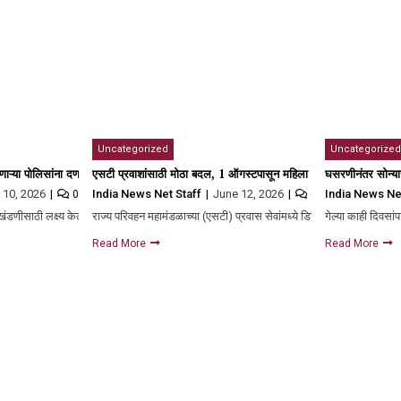
Uncategorized
Uncategorized
 महिला डॉक्टरवर मानसिक आघात
णाऱ्या पोलिसांना दणका! एकाचं निलंबन, तर 5 जणांना…; 5 लाखांची मागितली होती खंडणी
एसटी प्रवाशांसाठी मोठा बदल, 1 ऑगस्टपासून महिला आणि ज्येष्ठ नागरिकांना
घसरणीनंतर सोन्या
y 10, 2026
India News Net Staff
June 12, 2026
India News Ne
0
0
 खंडणीसाठी लक्ष्य केल्याचा धक्कादायक प्रकार समोर आला…
राज्य परिवहन महामंडळाच्या (एसटी) प्रवास सेवांमध्ये डिजिटल व्यवहारांना चाल
गेल्या काही दिवसां
Read More
Read More