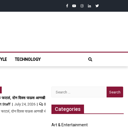
facebook
youtube
instagram
linkedin
twitter
com
TYLE
TECHNOLOGY
Posts
Search
Older
for:
posts
navigation
फायदा होईना; सीटी स्कॅनमध्ये धक्कादायक निदान
ळ फाटलं, दोन दिवस पाऊस आणखी थैमान घालणार, भारतीय हवामान विभागाचा अंदाज
t Staff
July 24, 2026
0
Categories
ळ फाटलं, दोन दिवस पाऊस आणखी थैमान घालणार, भारतीय…
Art & Entertainment