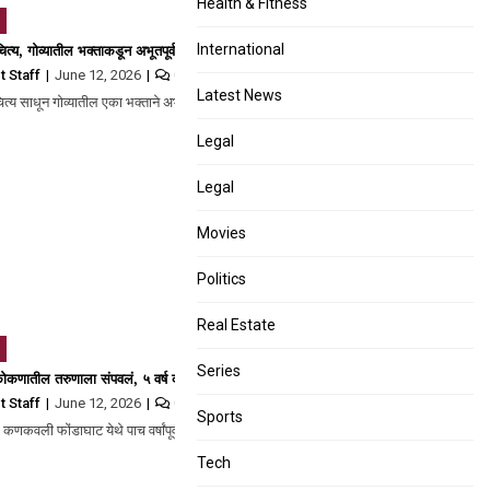
Health & Fitness
, मे महिन्याचा हप्ता कधी मिळणार?
्य, गोव्यातील भक्ताकडून अभूतपूर्व देणगी; कोल्हापूरच्या अंबाबाईला 13 फूट अन् दीड किलो सोन्य
International
t Staff
June 12, 2026
0
Latest News
की…
य साधून गोव्यातील एका भक्ताने अभूतपूर्व देणगी दिली…
Legal
Legal
Movies
Politics
Real Estate
Series
ाच्या दावेदार थाई राजकुमारीचे ४७ व्या वर्षी निधन
 कोकणातील तरुणाला संपवलं, ५ वर्ष कोणालाच पत्ता नाही; पण दारुच्या नशेत एकाने तोंड उघडताच ख
t Staff
June 12, 2026
0
Sports
ाभा नरेन्दिरा…
तील कणकवली फोंडाघाट येथे पाच वर्षांपूर्वी आढळलेल्या मृतदेह हा…
Tech