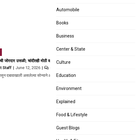
Automobile
Books
Business
Center & State
 NCMC स्मार्ट कार्ड अनिवार्य
ची जोरदार उसळी; चांदीतही मोठी वाढ, जाणून घ्या आजचे दर
Culture
t Staff
June 12, 2026
0
Education
ना देण्यासाठी…
पासून दबावाखाली असलेल्या सोन्याने आज पुन्हा तेजीचा मार्ग…
Environment
Explained
Food & Lifestyle
Guest Blogs