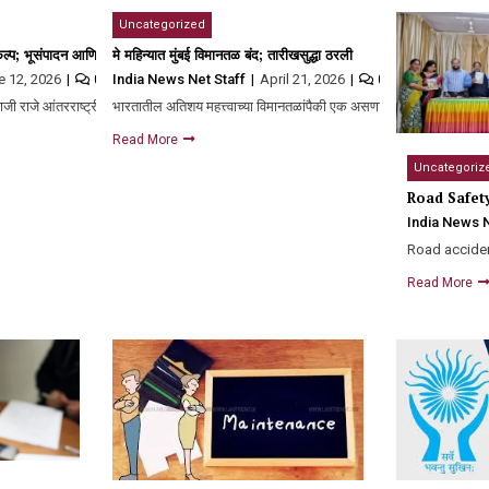
Uncategorized
रुण अंत, नाशिक हळहळलं!
रकल्प; भूसंपादन आणि मोबदला स्वीकारण्याकरिता ३० जूनपर्यंत मुदतवाढ, कारण काय?
मे महिन्यात मुंबई विमानतळ बंद; तारीखसुद्धा ठरली
e 12, 2026
India News Net Staff
April 21, 2026
0
0
भाजी राजे आंतरराष्ट्रीय विमानतळासाठी भूसंपादन आणि…
भारतातील अतिशय महत्त्वाच्या विमानतळांपैकी एक असणाऱ्या मुंबईतील छत्रपत
Read More
Uncategoriz
Road Safet
India News N
Road accident
Read More