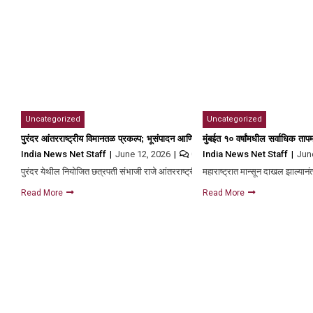
Uncategorized
Uncategorized
पुरंदर आंतरराष्ट्रीय विमानतळ प्रकल्प; भूसंपादन आणि मोबदला स्वीकारण्याकरिता ३० जूनपर
मुंबईत १० वर्षांमधील सर्वाधिक ता
India News Net Staff
June 12, 2026
India News Net Staff
Jun
0
पुरंदर येथील नियोजित छत्रपती संभाजी राजे आंतरराष्ट्रीय विमानतळासाठी भूसंपादन आणि…
महाराष्ट्रात मान्सून दाखल झाल्य
Read More
Read More