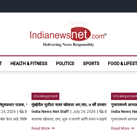
India News Net.
Delivering News Responsibly
T
HEALTH & FITNESS
POLITICS
SPORTS
FOOD & LIFES
Uncategorized
Uncategorized
िमुसळधार पाऊस, पालघर आणि ठाण्याला रेड अलर्ट, नाशिकमध्ये हाहा:कार
मुंबईतील मुलीला सतत खोकला अन् ताप, ७ वर्षे उपचार घेतले, तरीही काहीच 
गुजरातमध्ये आभा
y 24, 2026
India News Net Staff
July 24, 2026
India News Ne
0
0
कमबॅक केलं आहे. विशेष म्हणजे पालघर…
सततचा खोकला, ताप, भूक न लागणे आणि वजन न वाढणे…
गुजरातमध्ये आभा
Read More
Read More