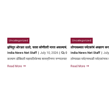
Uncategorized
Uncategorized
झोपेतून ओरडत उठते, सतत कोणीतरी मारत असल्याचं….; रमेश म्हात्रेने मारहाण केलेल्या
लोणावळ्यात पर्यटकांचं अपहरण कर
India News Net Staff
July 10, 2026
India News Net Staff
Jul
0
कल्याण डोंबिवली महापालिकेच्या शास्त्रीनगर रुग्णालयात शिवसेना नगरसेवक रमेश म्हात्रे याने…
लोणावळा पर्यटनस्थळी पर्यटकांनाच
Read More
Read More