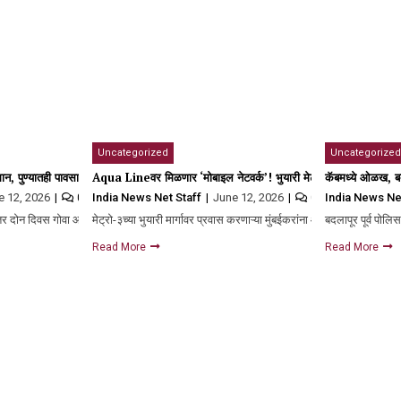
Uncategorized
Uncategorized
्यंत मुदतवाढ, कारण काय?
पमान, पुण्यातही पावसाचं आगमन लांबणीवरच; अनेक जिल्ह्यांना मुसळधार पावसाचा इशारा
Aqua Lineवर मिळणार ‘मोबाइल नेटवर्क’! भुयारी मेट्रोच्या 16 स्थानकांत स
कॅबमध्ये ओळख, बद
e 12, 2026
India News Net Staff
June 12, 2026
India News Ne
0
0
ानंतर दोन दिवस गोवा आणि तळकोकण येथे…
मेट्रो-३च्या भुयारी मार्गावर प्रवास करणाऱ्या मुंबईकरांना आता मोबाइलवर ‘हॅलो
बदलापूर पूर्व पोलिस
Read More
Read More