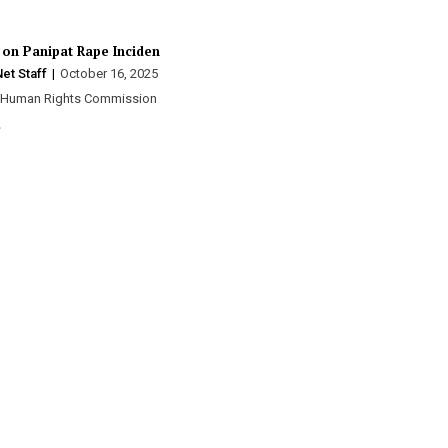
r Wife”
 on Panipat Rape Incident”
et Staff
October 16, 2025
0
ior…
 Human Rights Commission (NHRC) of India has taken…