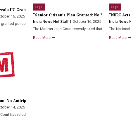
Legal
Legal
rala HC Grants Relief to School”
“Senior Citizen’s Plea Granted: No Maintenance fo
“NHRC Acts
tober 16, 2025
0
r Video Case”
India News Net Staff
October 16, 2025
India News N
0
 granted police protection to St….
The Madras High Court recently ruled that a bedridden sen
The National
dkar…
Read More
Read More
am: No Anticipatory Bail, Says AP HC”
tober 14, 2025
0
Court has ruled that economic offences…