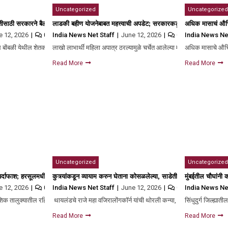
Uncategorized
Uncategorized
 नग्नावस्थेत…
तीसाठी सरकारने बैल दिला; पण तोही आजारीच निघाला, जुंपल्यानंतर काय घडलं?
लाडकी बहीण योजनेबाबत महत्त्वाची अपडेट; सरकारकडून ३४५ कोटी रुपये वर्ग
अधिक मासाचं औचित
e 12, 2026
India News Net Staff
June 12, 2026
India News Ne
0
0
तील बोंबळी येथील शेतकरी काशिनाथ गायकवाड यांचा…
लाखो लाभार्थी महिला अपात्र ठरल्यामुळे चर्चेत आलेल्या मुख्यमंत्री माझी लाड
अधिक मासाचे औचित्
Read More
Read More
Uncategorized
Uncategorized
 मॉडेलचा पर्दाफाश
पर्दाफाश; हरसूलमधील अल्पवयीन मुलीची अहिल्यानगरात विक्री, 10 जण ताब्यात
कुत्र्यांकडून व्यायाम करुन घेताना कोसळलेल्या, साडेतीन वर्ष कोमात, सिंहासन
मुंबईतील चौघांनी
e 12, 2026
India News Net Staff
June 12, 2026
India News Ne
0
0
 नाशिक तालुक्यातील रहिवासी असलेली आदिवासी…
थायलंडचे राजे महा वजिरालोंगकॉर्न यांची थोरली कन्या, राजकुमारी बज्रकितिय
सिंधुदुर्ग जिल्ह्या
Read More
Read More