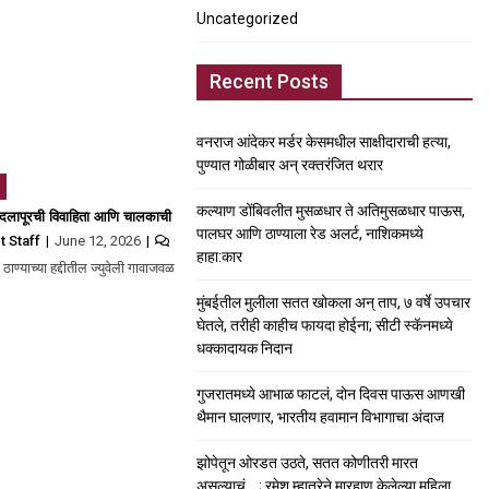
Uncategorized
Recent Posts
वनराज आंदेकर मर्डर केसमधील साक्षीदाराची हत्या,
पुण्यात गोळीबार अन् रक्तरंजित थरार
कल्याण डोंबिवलीत मुसळधार ते अतिमुसळधार पाऊस,
ेवा सुरू; उर्वरित स्थानकांतही काम प्रगतिपथावर
लापूरची विवाहिता आणि चालकाची बॉडी गाडीत सापडली, लहान मुलाने गाडीतून उतरुन नातेवाईकां
पालघर आणि ठाण्याला रेड अलर्ट, नाशिकमध्ये
t Staff
June 12, 2026
0
हाहा:कार
’ बोलून…
 ठाण्याच्या हद्दीतील ज्युवेली गावाजवळ गुरुवारी दुपारी एक…
मुंबईतील मुलीला सतत खोकला अन् ताप, ७ वर्षे उपचार
घेतले, तरीही काहीच फायदा होईना; सीटी स्कॅनमध्ये
धक्कादायक निदान
गुजरातमध्ये आभाळ फाटलं, दोन दिवस पाऊस आणखी
थैमान घालणार, भारतीय हवामान विभागाचा अंदाज
झोपेतून ओरडत उठते, सतत कोणीतरी मारत
असल्याचं….; रमेश म्हात्रेने मारहाण केलेल्या महिला