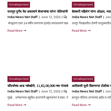
Uncategorized
Uncategorized
घरातून दुर्गंध येत असल्याने शेजाऱ्यांचा फोन! पोलिसांनी दरवाजा उघडला असता हादरले, आत
शेतकरी महिलेनं नांगर ओढला, मद
India News Net Staff
June 12, 2026
India News Net Staff
Jun
0
बंगळुरुत एका 34 वर्षीय तरुणाचा मृतदेह सापडल्याने खळबळ उडाली आहे….
लातूर जिल्ह्यातील देवणी तालुक्या
Read More
Read More
Uncategorized
Uncategorized
सौंदर्याच्या आड नशेखोरी; ₹11,82,00,000 च्या गांजाची तस्करी एका नजरेत हेरली; 28 वर्षीय
आदिवासी मुली विकणाऱ्या टोळीचा 
India News Net Staff
June 12, 2026
India News Net Staff
Jun
0
मुंबई… अनेकांनाच बहुविध कारणांनी खुणावणारं हे शहर. पोट भरण्यापासून ते…
हरसूल पोलिस ठाण्याच्या हद्दीत व
Read More
Read More