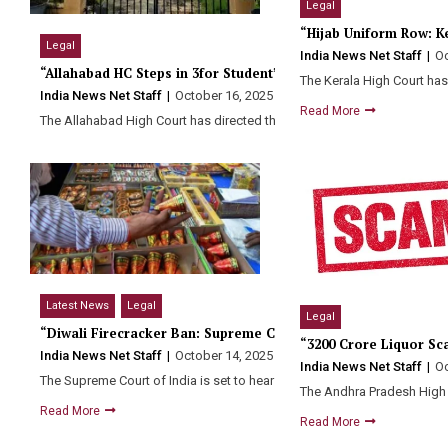
Legal
“Hijab Uniform Row: Ke
Legal
India News Net Staff
Oc
“Allahabad HC Steps in 3for Student’s Safety in B. R. Ambedka
The Kerala High Court has
India News Net Staff
October 16, 2025
0
Read More
The Allahabad High Court has directed the Babasaheb Bhimrao Ambe
Read More
Latest News
Legal
Legal
“Diwali Firecracker Ban: Supreme Court Decides”
“₹3200 Crore Liquor Sc
India News Net Staff
October 14, 2025
0
India News Net Staff
Oc
The Supreme Court of India is set to hear the…
The Andhra Pradesh High 
Read More
Read More