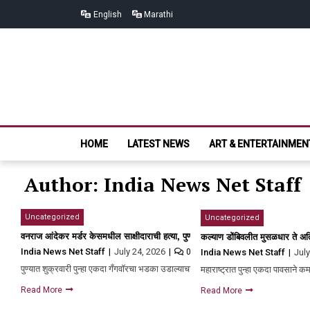
Skip
Skip
English
Marathi
to
to
navigation
content
HOME
LATEST NEWS
ART & ENTERTAINMEN
Author: India News Net Staff
Uncategorized
Uncategorized
वनराज आंदेकर मर्डर केसमधील साक्षीदाराची हत्या, पुण्यात गोळीबार अन् रक्तरंजित थरार
कल्याण डोंबिवलीत मुसळधार ते अत
India News Net Staff
July 24, 2026
0
India News Net Staff
Jul
पुण्यात शुक्रवारी पुन्हा एकदा गँगवॉरचा भडका उडाल्याचा पाहिला मिळतोय. काही…
महाराष्ट्रात पुन्हा एकदा पावसाने 
Read More
Read More