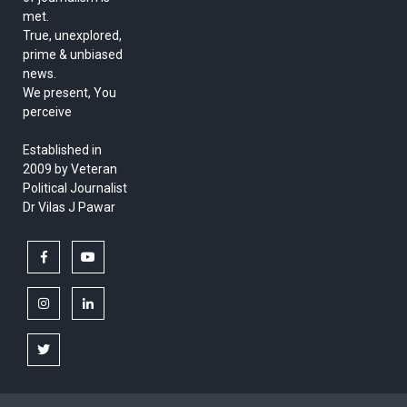
met.
True, unexplored,
prime & unbiased
news.
We present, You
perceive
Established in
2009 by Veteran
Political Journalist
Dr Vilas J Pawar
facebook
youtube
instagram
linkedin
twitter