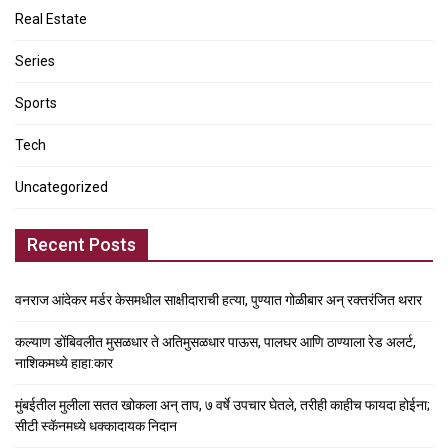
Real Estate
Series
Sports
Tech
Uncategorized
Recent Posts
वनराज आंदेकर मर्डर केसमधील साक्षीदाराची हत्या, पुण्यात गोळीबार अन् रक्तरंजित थरार
कल्याण डोंबिवलीत मुसळधार ते अतिमुसळधार पाऊस, पालघर आणि ठाण्याला रेड अलर्ट,
नाशिकमध्ये हाहा:कार
मुंबईतील मुलीला सतत खोकला अन् ताप, ७ वर्षे उपचार घेतले, तरीही काहीच फायदा होईना;
सीटी स्कॅनमध्ये धक्कादायक निदान