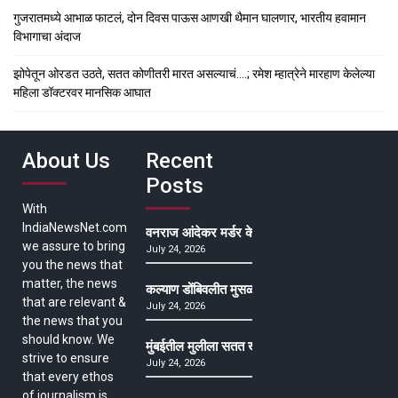
गुजरातमध्ये आभाळ फाटलं, दोन दिवस पाऊस आणखी थैमान घालणार, भारतीय हवामान
विभागाचा अंदाज
झोपेतून ओरडत उठते, सतत कोणीतरी मारत असल्याचं….; रमेश म्हात्रेने मारहाण केलेल्या
महिला डॉक्टरवर मानसिक आघात
About Us
Recent
Posts
With
IndiaNewsNet.com
वनराज आंदेकर मर्डर केसमधील साक्षीदाराची हत्या, पुण्
we assure to bring
July 24, 2026
you the news that
matter, the news
कल्याण डोंबिवलीत मुसळधार ते अतिमुसळधार पाऊस, पाल
that are relevant &
July 24, 2026
the news that you
should know. We
मुंबईतील मुलीला सतत खोकला अन् ताप, ७ वर्षे उपचार घ
strive to ensure
July 24, 2026
that every ethos
of journalism is