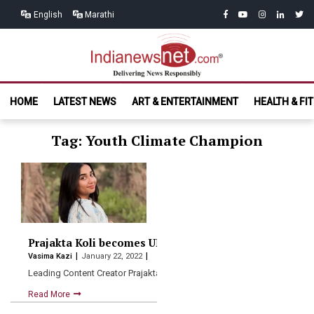
Skip
Skip
facebook
youtube
instagram
linkedin
twitt
English
Marathi
to
to
navigation
content
India News
Delivering News Responsibly
HOME
LATEST NEWS
ART & ENTERTAINMENT
HEALTH & FI
Net.com
Tag: Youth Climate Champion
Prajakta Koli becomes UNDP India’s first Youth Clim
Vasima Kazi
January 22, 2022
Leading Content Creator Prajakta Koli has become the first United…
Read More