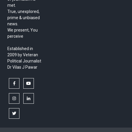
met.
True, unexplored,
prime & unbiased
news.
We present, You
perceive
Established in
2009 by Veteran
Political Journalist
Dr Vilas J Pawar
facebook
youtube
instagram
linkedin
twitter