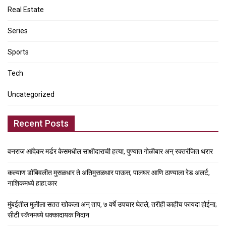
Real Estate
Series
Sports
Tech
Uncategorized
Recent Posts
वनराज आंदेकर मर्डर केसमधील साक्षीदाराची हत्या, पुण्यात गोळीबार अन् रक्तरंजित थरार
कल्याण डोंबिवलीत मुसळधार ते अतिमुसळधार पाऊस, पालघर आणि ठाण्याला रेड अलर्ट,
नाशिकमध्ये हाहा:कार
मुंबईतील मुलीला सतत खोकला अन् ताप, ७ वर्षे उपचार घेतले, तरीही काहीच फायदा होईना;
सीटी स्कॅनमध्ये धक्कादायक निदान