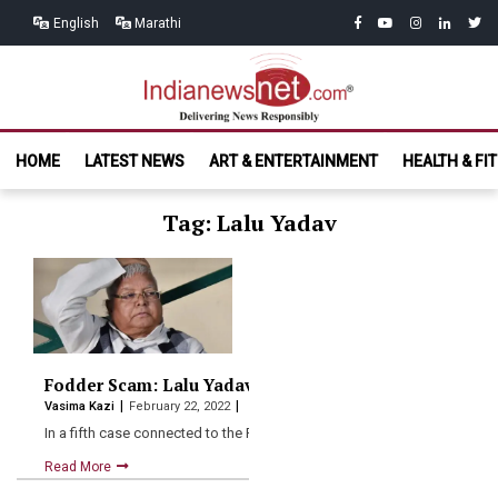
Skip
Skip
facebook
youtube
instagram
linkedin
twitt
English
Marathi
to
to
navigation
content
India News
Delivering News Responsibly
HOME
LATEST NEWS
ART & ENTERTAINMENT
HEALTH & FI
Net.com
Tag: Lalu Yadav
Fodder Scam: Lalu Yadav sentenced to 5 year jail term
Vasima Kazi
February 22, 2022
In a fifth case connected to the Fodder Scam, Lalu…
Read More