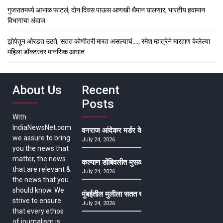
गुजरातमध्ये आभाळ फाटलं, दोन दिवस पाऊस आणखी थैमान घालणार, भारतीय हवामान
विभागाचा अंदाज
झोपेतून ओरडत उठते, सतत कोणीतरी मारत असल्याचं….; रमेश म्हात्रेने मारहाण केलेल्या
महिला डॉक्टरवर मानसिक आघात
About Us
Recent
Posts
With
IndiaNewsNet.com
वनराज आंदेकर मर्डर केसमधील साक्षीदाराची हत्या, पुण्
we assure to bring
July 24, 2026
you the news that
matter, the news
कल्याण डोंबिवलीत मुसळधार ते अतिमुसळधार पाऊस, पाल
that are relevant &
July 24, 2026
the news that you
should know. We
मुंबईतील मुलीला सतत खोकला अन् ताप, ७ वर्षे उपचार घ
strive to ensure
July 24, 2026
that every ethos
of journalism is