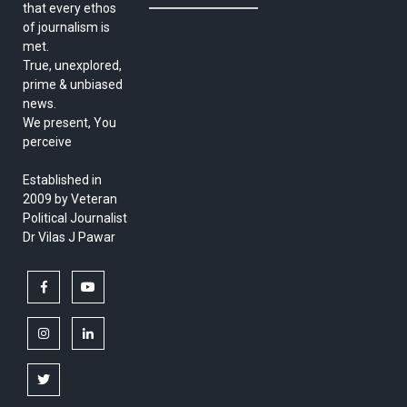
that every ethos
of journalism is
met.
True, unexplored,
prime & unbiased
news.
We present, You
perceive
Established in
2009 by Veteran
Political Journalist
Dr Vilas J Pawar
facebook
youtube
instagram
linkedin
twitter