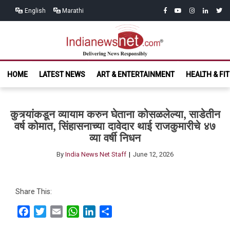
Skip
Skip
facebook
youtube
instagram
linkedin
twitt
English
Marathi
to
to
navigation
content
India News
Delivering News Responsibly
HOME
LATEST NEWS
ART & ENTERTAINMENT
HEALTH & FI
Net.com
कुत्र्यांकडून व्यायाम करुन घेताना कोसळलेल्या, साडेतीन
वर्ष कोमात, सिंहासनाच्या दावेदार थाई राजकुमारीचे ४७
व्या वर्षी निधन
By
India News Net Staff
June 12, 2026
Share This:
Facebook
Twitter
Email
WhatsApp
LinkedIn
Share