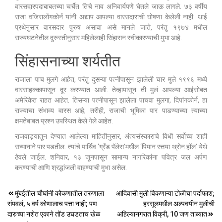
वारसदारपदाबाबतच्या चर्चेत तिचे नाव अनिवार्यपणे घेतले जाऊ लागले. ७३ वर्षीय
राजा वजिरालोंगकोर्न यांनी अद्याप आपल्या वारसदाराची घोषणा केलेली नाही. थाई
प्रथेनुसार वारसदार पुरुष असावा असे मानले जाते, परंतु १९७४ मधील
राज्यघटनेतील दुरुस्तीनुसार महिलेलाही सिंहासन स्वीकारण्याची मुभा आहे.
सिंहासनाच्या शर्यतीत
राजाला पाच मुलगे आहेत, परंतु दुसऱ्या पत्नीपासून झालेली चार मुले १९९६ मध्ये
वारसाहक्कापासून दूर करण्यात आली. तेव्हापासून ती मुलं आपल्या आईसोबत
अमेरिकेत राहत आहेत. तिसऱ्या पत्नीपासून झालेला पाचवा मुलगा, दिपांगकोर्न, हा
राज्याचा संभाव्य वारस आहे; तरीही, राजाची भूमिका पार पाडण्याच्या त्याच्या
क्षमतेबाबत प्रश्न उपस्थित केले गेले आहेत.
राजवाड्यातून देण्यात आलेल्या माहितीनुसार, अंत्यसंस्काराचे विधी सर्वोच्च शाही
सन्मानाने पार पडतील. त्यांचे पार्थिव ‘ग्रँड पॅलेस’मधील ‘पिमान रत्तया थ्रोन हॉल’ येथे
ठेवले जाईल. शनिवार, १३ जूनपासून सामान्य नागरिकांना पवित्र जल अर्पण
करण्याची आणि श्रद्धांजली वाहण्याची मुभा असेल.
Post
मुंबईतील चौघांनी कोकणातील तरुणाला
आदिवासी मुली विकणाऱ्या टोळीचा पर्दाफाश;
संपवलं, ५ वर्ष कोणालाच पत्ता नाही; पण
हरसूलमधील अल्पवयीन मुलीची
navigation
दारुच्या नशेत एकाने तोंड उघडताच खेळ
अहिल्यानगरात विक्री, 10 जण ताब्यात