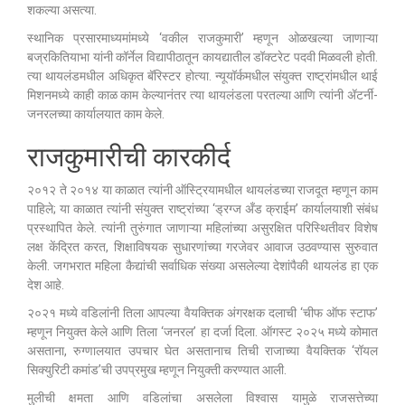
शकल्या असत्या.
स्थानिक प्रसारमाध्यमांमध्ये ‘वकील राजकुमारी’ म्हणून ओळखल्या जाणाऱ्या
बज्रकितियाभा यांनी कॉर्नेल विद्यापीठातून कायद्यातील डॉक्टरेट पदवी मिळवली होती.
त्या थायलंडमधील अधिकृत बॅरिस्टर होत्या. न्यूयॉर्कमधील संयुक्त राष्ट्रांमधील थाई
मिशनमध्ये काही काळ काम केल्यानंतर त्या थायलंडला परतल्या आणि त्यांनी ॲटर्नी-
जनरलच्या कार्यालयात काम केले.
राजकुमारीची कारकीर्द
२०१२ ते २०१४ या काळात त्यांनी ऑस्ट्रियामधील थायलंडच्या राजदूत म्हणून काम
पाहिले; या काळात त्यांनी संयुक्त राष्ट्रांच्या ‘ड्रग्ज अँड क्राईम’ कार्यालयाशी संबंध
प्रस्थापित केले. त्यांनी तुरुंगात जाणाऱ्या महिलांच्या असुरक्षित परिस्थितीवर विशेष
लक्ष केंद्रित करत, शिक्षाविषयक सुधारणांच्या गरजेवर आवाज उठवण्यास सुरुवात
केली. जगभरात महिला कैद्यांची सर्वाधिक संख्या असलेल्या देशांपैकी थायलंड हा एक
देश आहे.
२०२१ मध्ये वडिलांनी तिला आपल्या वैयक्तिक अंगरक्षक दलाची ‘चीफ ऑफ स्टाफ’
म्हणून नियुक्त केले आणि तिला ‘जनरल’ हा दर्जा दिला. ऑगस्ट २०२५ मध्ये कोमात
असताना, रुग्णालयात उपचार घेत असतानाच तिची राजाच्या वैयक्तिक ‘रॉयल
सिक्युरिटी कमांड’ची उपप्रमुख म्हणून नियुक्ती करण्यात आली.
मुलीची क्षमता आणि वडिलांचा असलेला विश्वास यामुळे राजसत्तेच्या