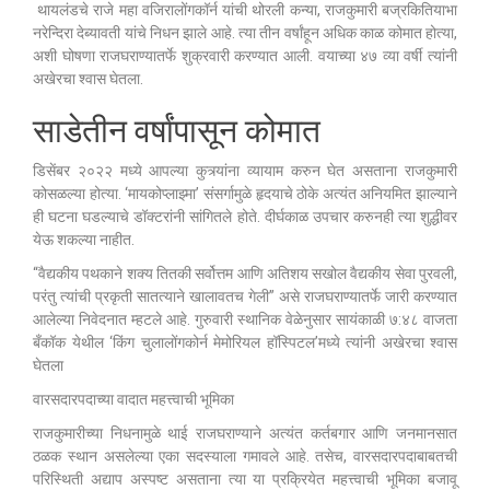
थायलंडचे राजे महा वजिरालोंगकॉर्न यांची थोरली कन्या, राजकुमारी बज्रकितियाभा
नरेन्दिरा देब्यावती यांचे निधन झाले आहे. त्या तीन वर्षांहून अधिक काळ कोमात होत्या,
अशी घोषणा राजघराण्यातर्फे शुक्रवारी करण्यात आली. वयाच्या ४७ व्या वर्षी त्यांनी
अखेरचा श्वास घेतला.
साडेतीन वर्षांपासून कोमात
डिसेंबर २०२२ मध्ये आपल्या कुत्र्यांना व्यायाम करुन घेत असताना राजकुमारी
कोसळल्या होत्या. ‘मायकोप्लाझ्मा’ संसर्गामुळे हृदयाचे ठोके अत्यंत अनियमित झाल्याने
ही घटना घडल्याचे डॉक्टरांनी सांगितले होते. दीर्घकाळ उपचार करुनही त्या शुद्धीवर
येऊ शकल्या नाहीत.
“वैद्यकीय पथकाने शक्य तितकी सर्वोत्तम आणि अतिशय सखोल वैद्यकीय सेवा पुरवली,
परंतु त्यांची प्रकृती सातत्याने खालावतच गेली” असे राजघराण्यातर्फे जारी करण्यात
आलेल्या निवेदनात म्हटले आहे. गुरुवारी स्थानिक वेळेनुसार सायंकाळी ७:४८ वाजता
बँकॉक येथील ‘किंग चुलालोंगकोर्न मेमोरियल हॉस्पिटल’मध्ये त्यांनी अखेरचा श्वास
घेतला
वारसदारपदाच्या वादात महत्त्वाची भूमिका
राजकुमारीच्या निधनामुळे थाई राजघराण्याने अत्यंत कर्तबगार आणि जनमानसात
ठळक स्थान असलेल्या एका सदस्याला गमावले आहे. तसेच, वारसदारपदाबाबतची
परिस्थिती अद्याप अस्पष्ट असताना त्या या प्रक्रियेत महत्त्वाची भूमिका बजावू