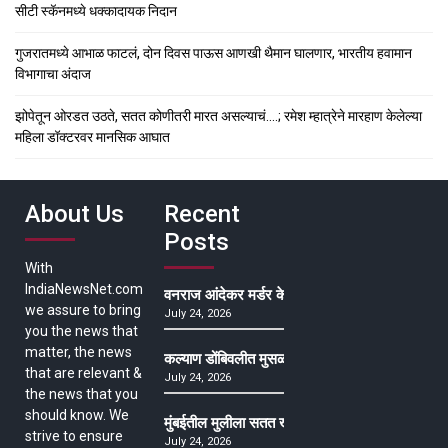
सीटी स्कॅनमध्ये धक्कादायक निदान
गुजरातमध्ये आभाळ फाटलं, दोन दिवस पाऊस आणखी थैमान घालणार, भारतीय हवामान
विभागाचा अंदाज
झोपेतून ओरडत उठते, सतत कोणीतरी मारत असल्याचं….; रमेश म्हात्रेने मारहाण केलेल्या
महिला डॉक्टरवर मानसिक आघात
About Us
Recent
Posts
With
IndiaNewsNet.com
वनराज आंदेकर मर्डर केसमधील साक्षीदाराची हत्या, पुण्
we assure to bring
July 24, 2026
you the news that
matter, the news
कल्याण डोंबिवलीत मुसळधार ते अतिमुसळधार पाऊस, पाल
that are relevant &
July 24, 2026
the news that you
should know. We
मुंबईतील मुलीला सतत खोकला अन् ताप, ७ वर्षे उपचार घ
strive to ensure
July 24, 2026