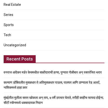
Real Estate
Series
Sports
Tech
Uncategorized
Recent Posts
वनराज आंदेकर मर्डर केसमधील साक्षीदाराची हत्या, पुण्यात गोळीबार अन् रक्तरंजित थरार
कल्याण डोंबिवलीत मुसळधार ते अतिमुसळधार पाऊस, पालघर आणि ठाण्याला रेड अलर्ट,
नाशिकमध्ये हाहा:कार
मुंबईतील मुलीला सतत खोकला अन् ताप, ७ वर्षे उपचार घेतले, तरीही काहीच फायदा होईना;
सीटी स्कॅनमध्ये धक्कादायक निदान