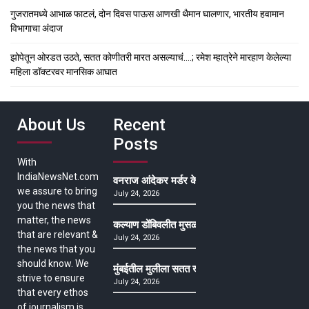
गुजरातमध्ये आभाळ फाटलं, दोन दिवस पाऊस आणखी थैमान घालणार, भारतीय हवामान
विभागाचा अंदाज
झोपेतून ओरडत उठते, सतत कोणीतरी मारत असल्याचं….; रमेश म्हात्रेने मारहाण केलेल्या
महिला डॉक्टरवर मानसिक आघात
About Us
Recent
Posts
With
IndiaNewsNet.com
वनराज आंदेकर मर्डर केसमधील साक्षीदाराची हत्या, पुण्
we assure to bring
July 24, 2026
you the news that
matter, the news
कल्याण डोंबिवलीत मुसळधार ते अतिमुसळधार पाऊस, पाल
that are relevant &
July 24, 2026
the news that you
should know. We
मुंबईतील मुलीला सतत खोकला अन् ताप, ७ वर्षे उपचार घ
strive to ensure
July 24, 2026
that every ethos
of journalism is