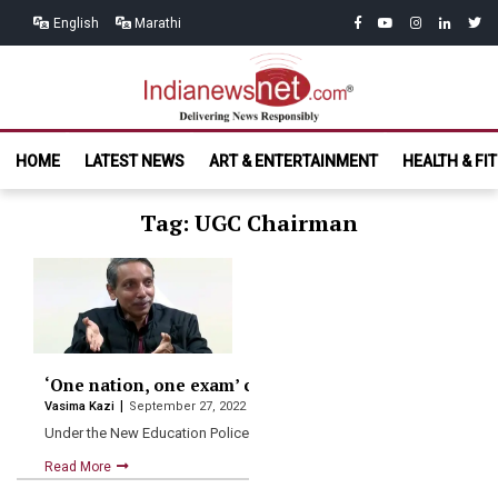
Skip
Skip
facebook
youtube
instagram
linkedin
twitt
English
Marathi
to
to
navigation
content
India News
Delivering News Responsibly
HOME
LATEST NEWS
ART & ENTERTAINMENT
HEALTH & FI
Net.com
Tag: UGC Chairman
‘One nation, one exam’ concept in the works: UGC Ch
Vasima Kazi
September 27, 2022
Under the New Education Police, the education system of the…
Read More