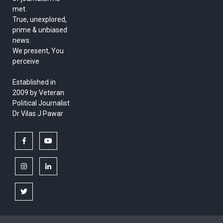
met.
True, unexplored,
prime & unbiased
news.
We present, You
perceive
Established in
2009 by Veteran
Political Journalist
Dr Vilas J Pawar
facebook
youtube
instagram
linkedin
twitter