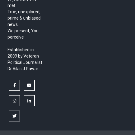
met.
True, unexplored,
prime & unbiased
news.
We present, You
perceive
Established in
2009 by Veteran
Political Journalist
Dr Vilas J Pawar
facebook
youtube
instagram
linkedin
twitter