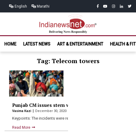
Skip
Skip
facebook
youtube
instagram
linkedin
twitt
English
Marathi
to
to
navigation
content
India News
Delivering News Responsibly
HOME
LATEST NEWS
ART & ENTERTAINMENT
HEALTH & FI
Net.com
Tag: Telecom towers
Punjab CM issues stern warning over 1,500 mobile towe
Vasima Kazi
December 30, 2020
Keypoints: The incidents were reported from Mansa, Barnala, Ferozep
Read More