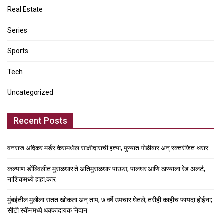
Real Estate
Series
Sports
Tech
Uncategorized
Recent Posts
वनराज आंदेकर मर्डर केसमधील साक्षीदाराची हत्या, पुण्यात गोळीबार अन् रक्तरंजित थरार
कल्याण डोंबिवलीत मुसळधार ते अतिमुसळधार पाऊस, पालघर आणि ठाण्याला रेड अलर्ट,
नाशिकमध्ये हाहा:कार
मुंबईतील मुलीला सतत खोकला अन् ताप, ७ वर्षे उपचार घेतले, तरीही काहीच फायदा होईना;
सीटी स्कॅनमध्ये धक्कादायक निदान