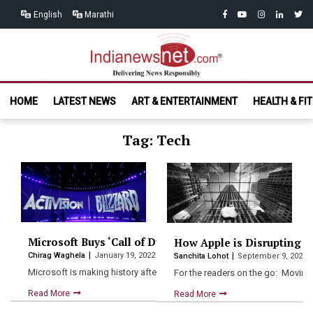
Skip
Skip
facebook
youtube
instagram
linkedin
twitt
English
Marathi
to
to
navigation
content
India News
Delivering News Responsibly
HOME
LATEST NEWS
ART & ENTERTAINMENT
HEALTH & FI
Net.com
Tag: Tech
Microsoft Buys ‘Call of Duty’ maker Activision Blizzard
How Apple is Disrupting A
Chirag Waghela
January 19, 2022
Sanchita Lohot
September 9, 2020
Microsoft is making history after announcing on Tuesday that it…
For the readers on the go: Movin
Read More
Read More