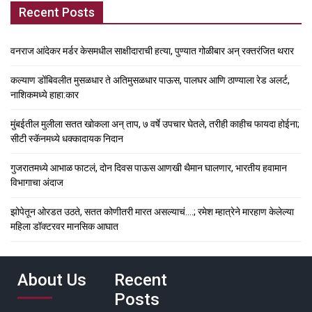
Recent Posts
वनराज आंदेकर मर्डर केसमधील साक्षीदाराची हत्या, पुण्यात गोळीबार अन् रक्तरंजित थरार
कल्याण डोंबिवलीत मुसळधार ते अतिमुसळधार पाऊस, पालघर आणि ठाण्याला रेड अलर्ट,
नाशिकमध्ये हाहा:कार
मुंबईतील मुलीला सतत खोकला अन् ताप, ७ वर्षे उपचार घेतले, तरीही काहीच फायदा होईना;
सीटी स्कॅनमध्ये धक्कादायक निदान
गुजरातमध्ये आभाळ फाटलं, दोन दिवस पाऊस आणखी थैमान घालणार, भारतीय हवामान
विभागाचा अंदाज
झोपेतून ओरडत उठते, सतत कोणीतरी मारत असल्याचं….; रमेश म्हात्रेने मारहाण केलेल्या
महिला डॉक्टरवर मानसिक आघात
About Us
Recent
Posts