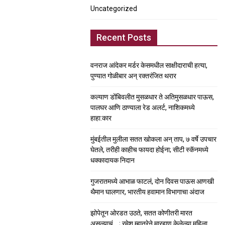
Uncategorized
Recent Posts
वनराज आंदेकर मर्डर केसमधील साक्षीदाराची हत्या,
पुण्यात गोळीबार अन् रक्तरंजित थरार
कल्याण डोंबिवलीत मुसळधार ते अतिमुसळधार पाऊस,
पालघर आणि ठाण्याला रेड अलर्ट, नाशिकमध्ये
हाहा:कार
मुंबईतील मुलीला सतत खोकला अन् ताप, ७ वर्षे उपचार
घेतले, तरीही काहीच फायदा होईना; सीटी स्कॅनमध्ये
धक्कादायक निदान
गुजरातमध्ये आभाळ फाटलं, दोन दिवस पाऊस आणखी
थैमान घालणार, भारतीय हवामान विभागाचा अंदाज
झोपेतून ओरडत उठते, सतत कोणीतरी मारत
असल्याचं….; रमेश म्हात्रेने मारहाण केलेल्या महिला