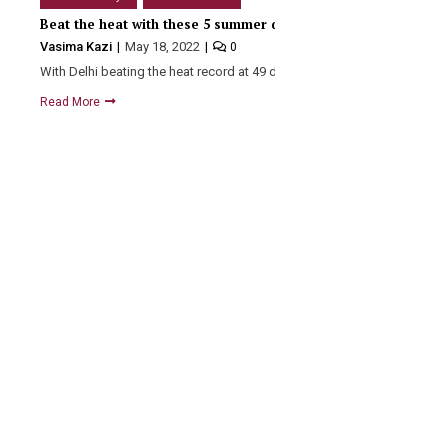
Beat the heat with these 5 summer drinks!
Vasima Kazi
May 18, 2022
0
With Delhi beating the heat record at 49 degrees and…
Read More