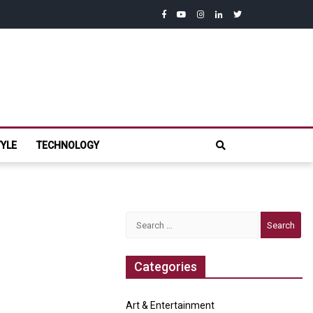
facebook
youtube
instagram
linkedin
twitter
com
TYLE
TECHNOLOGY
Search
for:
Categories
Art & Entertainment