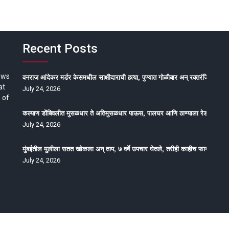
Recent Posts
ews
वनराज आंदेकर मर्डर केसमधील साक्षीदाराची हत्या, पुण्यात गोळीबार अन् रक्तरंजित थरार
at
July 24, 2026
 of
कल्याण डोंबिवलीत मुसळधार ते अतिमुसळधार पाऊस, पालघर आणि ठाण्याला रेड अलर्ट, न
July 24, 2026
मुंबईतील मुलीला सतत खोकला अन् ताप, ७ वर्षे उपचार घेतले, तरीही काहीच फायदा होईना
July 24, 2026
oped by Epitome Media & Management