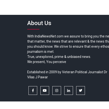
About Us
With IndiaNewsNet.com we assure to bring you the n
that matter, the news that are relevant & the news th
you should know. We strive to ensure that every ethos
journalism is met.
True, unexplored, prime & unbiased news.
We present, You perceive
Established in 2009 by Veteran Political Journalist Dr
Vilas J Pawar
facebook
youtube
instagram
linkedin
twitter
Copyright © All rights reserved.
India News Net.com | Devl