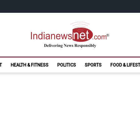
India News Net.
Delivering News Responsibly
T
HEALTH & FITNESS
POLITICS
SPORTS
FOOD & LIFES