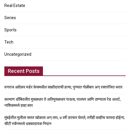
Real Estate
Series
Sports
Tech
Uncategorized
Recent Posts
वनराज आंदेकर मर्डर केसमधील साक्षीदाराची हत्या, पुण्यात गोळीबार अन् रक्तरंजित थरार
कल्याण डोंबिवलीत मुसळधार ते अतिमुसळधार पाऊस, पालघर आणि ठाण्याला रेड अलर्ट,
नाशिकमध्ये हाहा:कार
मुंबईतील मुलीला सतत खोकला अन् ताप, ७ वर्षे उपचार घेतले, तरीही काहीच फायदा होईना;
सीटी स्कॅनमध्ये धक्कादायक निदान