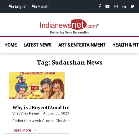
Skip
Skip
facebook
youtube
instagram
linkedin
twitt
English
Marathi
to
to
navigation
content
India News
Delivering News Responsibly
HOME
LATEST NEWS
ART & ENTERTAINMENT
HEALTH & FI
Net.com
Tag: Sudarshan News
Why is #BoycottAmul trending on Twitter?
Virat Vilas Pawar
August 30, 2020
Earlier this week Suresh Chavhanke, editor in chief of Sudarashan…
Read More