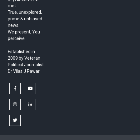
met.
True, unexplored,
prime & unbiased
news.
We present, You
perceive
Established in
2009 by Veteran
Political Journalist
Dr Vilas J Pawar
facebook
youtube
instagram
linkedin
twitter