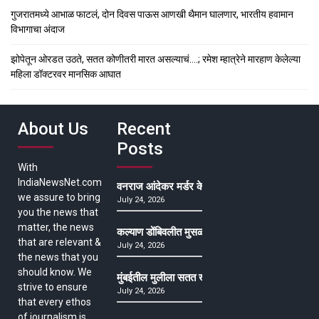
गुजरातमध्ये आभाळ फाटलं, दोन दिवस पाऊस आणखी थैमान घालणार, भारतीय हवामान
विभागाचा अंदाज
झोपेतून ओरडत उठते, सतत कोणीतरी मारत असल्याचं….; रमेश म्हात्रेने मारहाण केलेल्या
महिला डॉक्टरवर मानसिक आघात
About Us
Recent
Posts
With
IndiaNewsNet.com
वनराज आंदेकर मर्डर केसमधील साक्षीदाराची हत्या, पुण्
we assure to bring
July 24, 2026
you the news that
matter, the news
कल्याण डोंबिवलीत मुसळधार ते अतिमुसळधार पाऊस, पाल
that are relevant &
July 24, 2026
the news that you
should know. We
मुंबईतील मुलीला सतत खोकला अन् ताप, ७ वर्षे उपचार घ
strive to ensure
July 24, 2026
that every ethos
of journalism is