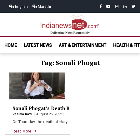
Skip
Skip
facebook
youtube
instagram
linkedin
twitt
English
Marathi
to
to
navigation
content
India News
Delivering News Responsibly
HOME
LATEST NEWS
ART & ENTERTAINMENT
HEALTH & FI
Net.com
Tag: Sonali Phogat
Sonali Phogat’s Death Registered As Murder Case Aft
Vasima Kazi
August 26, 2022
On Thursday, the death of Haryana BJP politician Sonali Phogat…
Read More