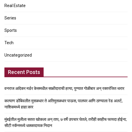
Real Estate
Series
Sports
Tech
Uncategorized
Recent Posts
वनराज आंदेकर मर्डर केसमधील साक्षीदाराची हत्या, पुण्यात गोळीबार अन् रक्तरंजित थरार
कल्याण डोंबिवलीत मुसळधार ते अतिमुसळधार पाऊस, पालघर आणि ठाण्याला रेड अलर्ट,
नाशिकमध्ये हाहा:कार
मुंबईतील मुलीला सतत खोकला अन् ताप, ७ वर्षे उपचार घेतले, तरीही काहीच फायदा होईना;
सीटी स्कॅनमध्ये धक्कादायक निदान