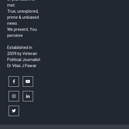
met.
True, unexplored,
prime & unbiased
news.
We present, You
perceive
Established in
2009 by Veteran
Political Journalist
Dr Vilas J Pawar
facebook
youtube
instagram
linkedin
twitter