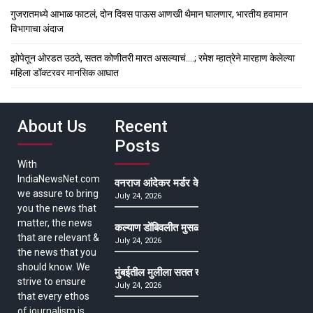
गुजरातमध्ये आभाळ फाटलं, दोन दिवस पाऊस आणखी थैमान घालणार, भारतीय हवामान
विभागाचा अंदाज
झोपेतून ओरडत उठते, सतत कोणीतरी मारत असल्याचं….; रमेश म्हात्रेने मारहाण केलेल्या
महिला डॉक्टरवर मानसिक आघात
About Us
Recent
Posts
With
IndiaNewsNet.com
वनराज आंदेकर मर्डर केसमधील साक्षीदाराची हत्या, पुण्
we assure to bring
July 24, 2026
you the news that
matter, the news
कल्याण डोंबिवलीत मुसळधार ते अतिमुसळधार पाऊस, पाल
that are relevant &
July 24, 2026
the news that you
should know. We
मुंबईतील मुलीला सतत खोकला अन् ताप, ७ वर्षे उपचार घ
strive to ensure
July 24, 2026
that every ethos
of journalism is