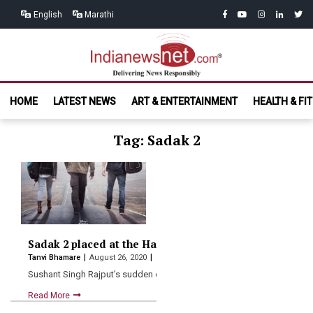
Skip
Skip
facebook
youtube
instagram
linkedin
twitt
English
Marathi
to
to
navigation
content
India News
Delivering News Responsibly
HOME
LATEST NEWS
ART & ENTERTAINMENT
HEALTH & FI
Net.com
Tag: Sadak 2
Sadak 2 placed at the Hall Of Shame
Tanvi Bhamare
August 26, 2020
Sushant Singh Rajput’s sudden demise has led the nation to…
Read More