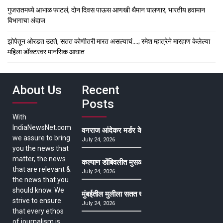
गुजरातमध्ये आभाळ फाटलं, दोन दिवस पाऊस आणखी थैमान घालणार, भारतीय हवामान
विभागाचा अंदाज
झोपेतून ओरडत उठते, सतत कोणीतरी मारत असल्याचं….; रमेश म्हात्रेने मारहाण केलेल्या
महिला डॉक्टरवर मानसिक आघात
About Us
Recent
Posts
With
IndiaNewsNet.com
वनराज आंदेकर मर्डर केसमधील साक्षीदाराची हत्या, पुण्
we assure to bring
July 24, 2026
you the news that
matter, the news
कल्याण डोंबिवलीत मुसळधार ते अतिमुसळधार पाऊस, पाल
that are relevant &
July 24, 2026
the news that you
should know. We
मुंबईतील मुलीला सतत खोकला अन् ताप, ७ वर्षे उपचार घ
strive to ensure
July 24, 2026
that every ethos
of journalism is