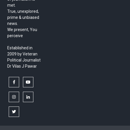
met.
True, unexplored,
prime & unbiased
news.
We present, You
perceive
Established in
2009 by Veteran
Political Journalist
Dr Vilas J Pawar
facebook
youtube
instagram
linkedin
twitter