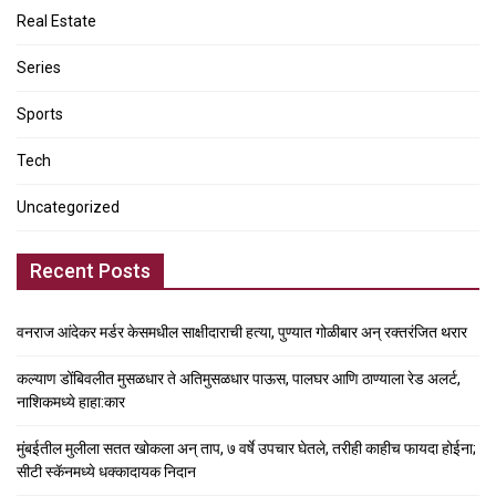
Real Estate
Series
Sports
Tech
Uncategorized
Recent Posts
वनराज आंदेकर मर्डर केसमधील साक्षीदाराची हत्या, पुण्यात गोळीबार अन् रक्तरंजित थरार
कल्याण डोंबिवलीत मुसळधार ते अतिमुसळधार पाऊस, पालघर आणि ठाण्याला रेड अलर्ट,
नाशिकमध्ये हाहा:कार
मुंबईतील मुलीला सतत खोकला अन् ताप, ७ वर्षे उपचार घेतले, तरीही काहीच फायदा होईना;
सीटी स्कॅनमध्ये धक्कादायक निदान