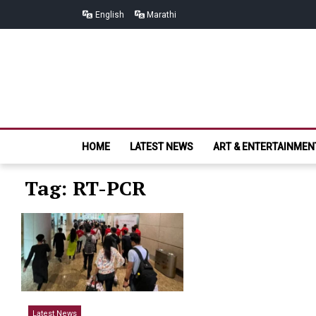
Skip
Skip
English
Marathi
to
to
navigation
content
HOME
LATEST NEWS
ART & ENTERTAINMEN
Tag: RT-PCR
Latest News