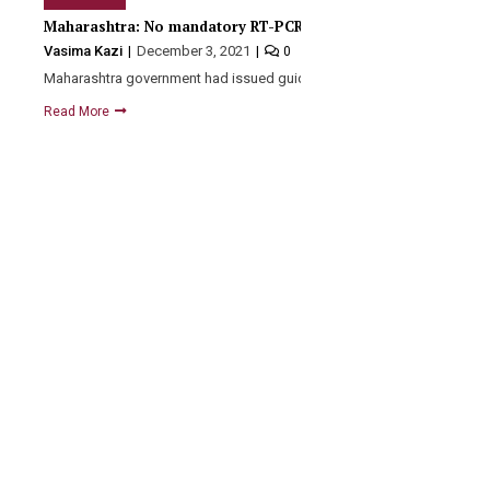
Maharashtra: No mandatory RT-PCR test for domestic flyers
Vasima Kazi
December 3, 2021
0
Maharashtra government had issued guidelines for air traveling to cur
Read More