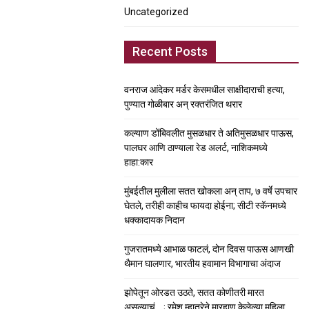
Uncategorized
Recent Posts
वनराज आंदेकर मर्डर केसमधील साक्षीदाराची हत्या,
पुण्यात गोळीबार अन् रक्तरंजित थरार
कल्याण डोंबिवलीत मुसळधार ते अतिमुसळधार पाऊस,
पालघर आणि ठाण्याला रेड अलर्ट, नाशिकमध्ये
हाहा:कार
मुंबईतील मुलीला सतत खोकला अन् ताप, ७ वर्षे उपचार
घेतले, तरीही काहीच फायदा होईना; सीटी स्कॅनमध्ये
धक्कादायक निदान
गुजरातमध्ये आभाळ फाटलं, दोन दिवस पाऊस आणखी
थैमान घालणार, भारतीय हवामान विभागाचा अंदाज
झोपेतून ओरडत उठते, सतत कोणीतरी मारत
असल्याचं….; रमेश म्हात्रेने मारहाण केलेल्या महिला