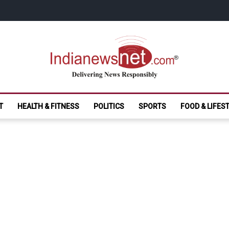
India News Net.
Delivering News Responsibly
T
HEALTH & FITNESS
POLITICS
SPORTS
FOOD & LIFES