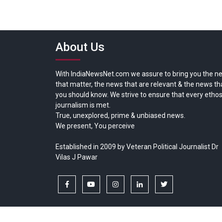
About Us
With IndiaNewsNet.com we assure to bring you the n
that matter, the news that are relevant & the news th
you should know. We strive to ensure that every ethos
journalism is met.
True, unexplored, prime & unbiased news.
We present, You perceive
Established in 2009 by Veteran Political Journalist Dr
Vilas J Pawar
facebook
youtube
instagram
linkedin
twitter
Copyright © All rights reserved.
India News Net.com | Devl