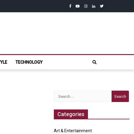
facebook
youtube
instagram
linkedin
twitter
com
TYLE
TECHNOLOGY
Search
for:
Categories
Art & Entertainment