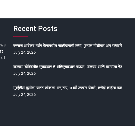
Recent Posts
ews
वनराज आंदेकर मर्डर केसमधील साक्षीदाराची हत्या, पुण्यात गोळीबार अन् रक्तरंजित थरार
at
July 24, 2026
 of
कल्याण डोंबिवलीत मुसळधार ते अतिमुसळधार पाऊस, पालघर आणि ठाण्याला रेड अलर्ट, न
July 24, 2026
मुंबईतील मुलीला सतत खोकला अन् ताप, ७ वर्षे उपचार घेतले, तरीही काहीच फायदा होईना
July 24, 2026
oped by Epitome Media & Management