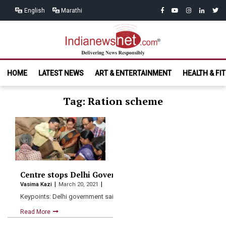
Skip
Skip
facebook
youtube
instagram
linkedin
twitt
English
Marathi
to
to
navigation
content
India News
Delivering News Responsibly
HOME
LATEST NEWS
ART & ENTERTAINMENT
HEALTH & FI
Net.com
Tag: Ration scheme
Centre stops Delhi Government’s delivery of ration s
Vasima Kazi
March 20, 2021
Keypoints: Delhi government said it is “not permissible” to use…
Read More