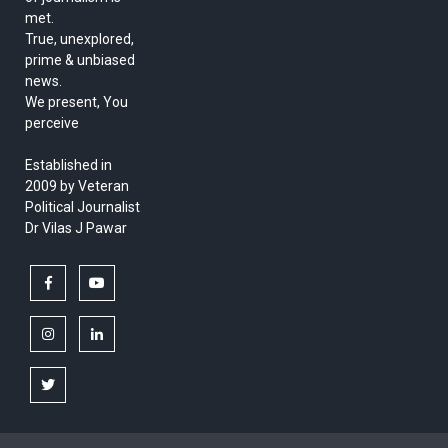
met.
True, unexplored,
prime & unbiased
news.
We present, You
perceive
Established in
2009 by Veteran
Political Journalist
Dr Vilas J Pawar
facebook
youtube
instagram
linkedin
twitter