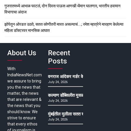
गुजरातमध्ये आभाळ फाटलं, दोन दिवस पाऊस आणखी थैमान घालणार, भारतीय हवामान
विभागाचा अंदाज
झोपेतून ओरडत उठते, सतत कोणीतरी मारत असल्याचं….; रमेश म्हात्रेने मारहाण केलेल्या
महिला डॉक्टरवर मानसिक आघात
About Us
Recent
Posts
With
IndiaNewsNet.com
वनराज आंदेकर मर्डर केसमधील साक्षीदाराची हत्या, पुण्
we assure to bring
July 24, 2026
you the news that
matter, the news
कल्याण डोंबिवलीत मुसळधार ते अतिमुसळधार पाऊस, पाल
that are relevant &
July 24, 2026
the news that you
should know. We
मुंबईतील मुलीला सतत खोकला अन् ताप, ७ वर्षे उपचार घ
strive to ensure
July 24, 2026
that every ethos
of journalism is