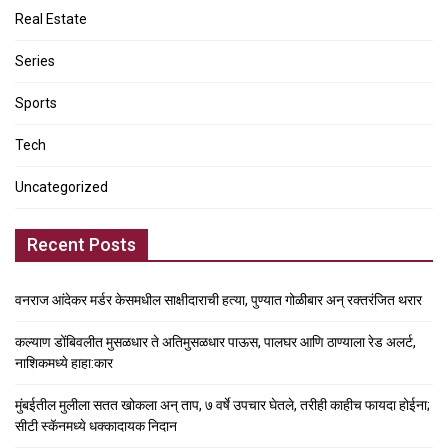
Real Estate
Series
Sports
Tech
Uncategorized
Recent Posts
वनराज आंदेकर मर्डर केसमधील साक्षीदाराची हत्या, पुण्यात गोळीबार अन् रक्तरंजित थरार
कल्याण डोंबिवलीत मुसळधार ते अतिमुसळधार पाऊस, पालघर आणि ठाण्याला रेड अलर्ट,
नाशिकमध्ये हाहा:कार
मुंबईतील मुलीला सतत खोकला अन् ताप, ७ वर्षे उपचार घेतले, तरीही काहीच फायदा होईना;
सीटी स्कॅनमध्ये धक्कादायक निदान