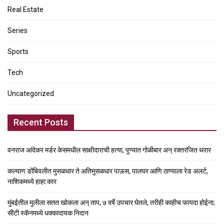
Real Estate
Series
Sports
Tech
Uncategorized
Recent Posts
वनराज आंदेकर मर्डर केसमधील साक्षीदाराची हत्या, पुण्यात गोळीबार अन् रक्तरंजित थरार
कल्याण डोंबिवलीत मुसळधार ते अतिमुसळधार पाऊस, पालघर आणि ठाण्याला रेड अलर्ट,
नाशिकमध्ये हाहा:कार
मुंबईतील मुलीला सतत खोकला अन् ताप, ७ वर्षे उपचार घेतले, तरीही काहीच फायदा होईना;
सीटी स्कॅनमध्ये धक्कादायक निदान