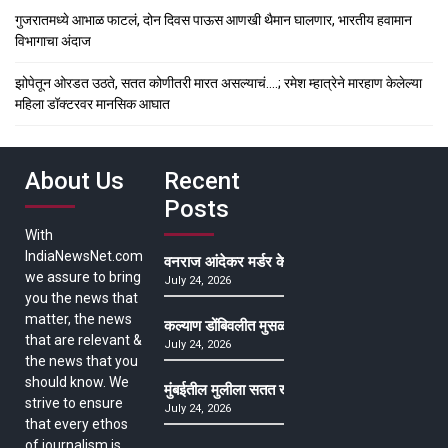
गुजरातमध्ये आभाळ फाटलं, दोन दिवस पाऊस आणखी थैमान घालणार, भारतीय हवामान
विभागाचा अंदाज
झोपेतून ओरडत उठते, सतत कोणीतरी मारत असल्याचं….; रमेश म्हात्रेने मारहाण केलेल्या
महिला डॉक्टरवर मानसिक आघात
About Us
Recent
Posts
With
IndiaNewsNet.com
वनराज आंदेकर मर्डर केसमधील साक्षीदाराची हत्या, पुण्
we assure to bring
July 24, 2026
you the news that
matter, the news
कल्याण डोंबिवलीत मुसळधार ते अतिमुसळधार पाऊस, पाल
that are relevant &
July 24, 2026
the news that you
should know. We
मुंबईतील मुलीला सतत खोकला अन् ताप, ७ वर्षे उपचार घ
strive to ensure
July 24, 2026
that every ethos
of journalism is