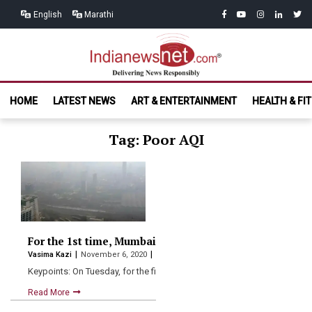
Skip
Skip
facebook
youtube
instagram
linkedin
twitt
English
Marathi
to
to
navigation
content
India News
Delivering News Responsibly
HOME
LATEST NEWS
ART & ENTERTAINMENT
HEALTH & FI
Net.com
Tag: Poor AQI
For the 1st time, Mumbai’s Air Quality Index (AQI) dow
Vasima Kazi
November 6, 2020
Keypoints: On Tuesday, for the first time the city’s Air…
Read More