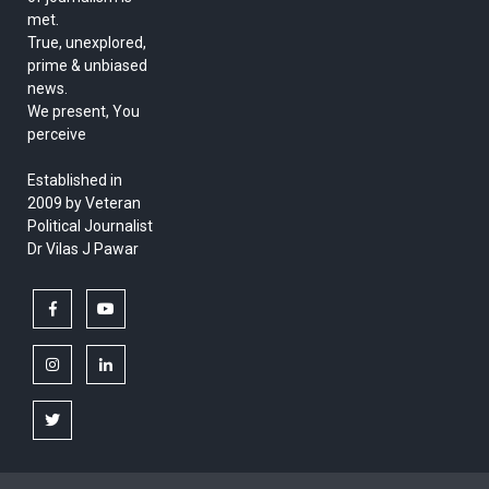
met.
True, unexplored,
prime & unbiased
news.
We present, You
perceive
Established in
2009 by Veteran
Political Journalist
Dr Vilas J Pawar
facebook
youtube
instagram
linkedin
twitter