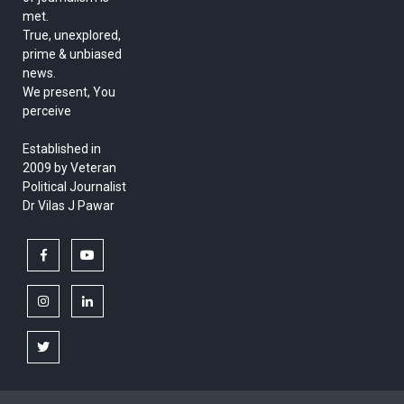
met.
True, unexplored,
prime & unbiased
news.
We present, You
perceive
Established in
2009 by Veteran
Political Journalist
Dr Vilas J Pawar
facebook
youtube
instagram
linkedin
twitter