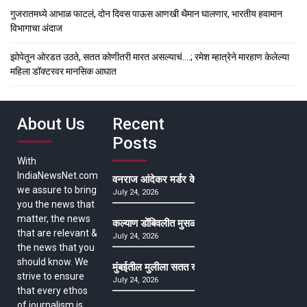
गुजरातमध्ये आभाळ फाटलं, दोन दिवस पाऊस आणखी थैमान घालणार, भारतीय हवामान
विभागाचा अंदाज
झोपेतून ओरडत उठते, सतत कोणीतरी मारत असल्याचं….; रमेश म्हात्रेने मारहाण केलेल्या
महिला डॉक्टरवर मानसिक आघात
About Us
Recent
Posts
With
IndiaNewsNet.com
वनराज आंदेकर मर्डर केसमधील साक्षीदाराची हत्या, पुण्
we assure to bring
July 24, 2026
you the news that
matter, the news
कल्याण डोंबिवलीत मुसळधार ते अतिमुसळधार पाऊस, पाल
that are relevant &
July 24, 2026
the news that you
should know. We
मुंबईतील मुलीला सतत खोकला अन् ताप, ७ वर्षे उपचार घ
strive to ensure
July 24, 2026
that every ethos
of journalism is