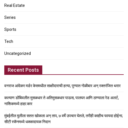
Real Estate
Series
Sports
Tech
Uncategorized
Recent Posts
वनराज आंदेकर मर्डर केसमधील साक्षीदाराची हत्या, पुण्यात गोळीबार अन् रक्तरंजित थरार
कल्याण डोंबिवलीत मुसळधार ते अतिमुसळधार पाऊस, पालघर आणि ठाण्याला रेड अलर्ट,
नाशिकमध्ये हाहा:कार
मुंबईतील मुलीला सतत खोकला अन् ताप, ७ वर्षे उपचार घेतले, तरीही काहीच फायदा होईना;
सीटी स्कॅनमध्ये धक्कादायक निदान