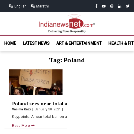
Skip
Skip
facebook
youtube
instagram
linkedin
twitt
English
Marathi
to
to
navigation
content
India News
Delivering News Responsibly
HOME
LATEST NEWS
ART & ENTERTAINMENT
HEALTH & FI
Net.com
Tag: Poland
Poland sees near-total abortion ban amid protests.
Vasima Kazi
January 30, 2021
Keypoints: A near-total ban on abortion has taken effect in…
Read More