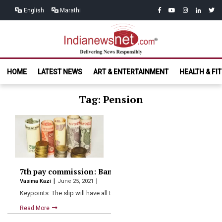
Skip
Skip
facebook
youtube
instagram
linkedin
twitt
English
Marathi
to
to
navigation
content
India News
Delivering News Responsibly
HOME
LATEST NEWS
ART & ENTERTAINMENT
HEALTH & FI
Net.com
Tag: Pension
7th pay commission: Banks to send monthly pension s
Vasima Kazi
June 25, 2021
Keypoints: The slip will have all the details of monthly…
Read More