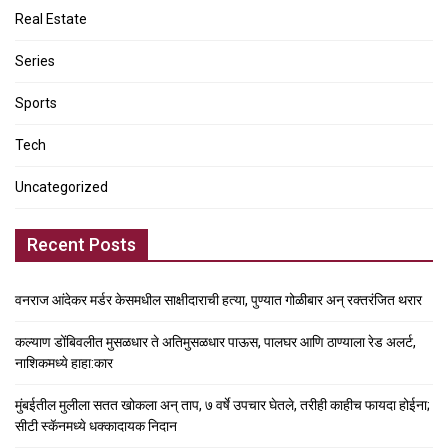
Real Estate
Series
Sports
Tech
Uncategorized
Recent Posts
वनराज आंदेकर मर्डर केसमधील साक्षीदाराची हत्या, पुण्यात गोळीबार अन् रक्तरंजित थरार
कल्याण डोंबिवलीत मुसळधार ते अतिमुसळधार पाऊस, पालघर आणि ठाण्याला रेड अलर्ट,
नाशिकमध्ये हाहा:कार
मुंबईतील मुलीला सतत खोकला अन् ताप, ७ वर्षे उपचार घेतले, तरीही काहीच फायदा होईना;
सीटी स्कॅनमध्ये धक्कादायक निदान