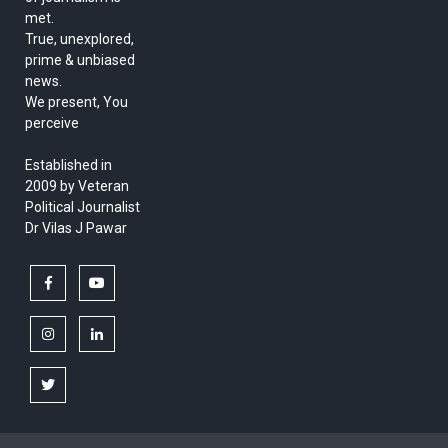
met.
True, unexplored,
prime & unbiased
news.
We present, You
perceive
Established in
2009 by Veteran
Political Journalist
Dr Vilas J Pawar
facebook
youtube
instagram
linkedin
twitter