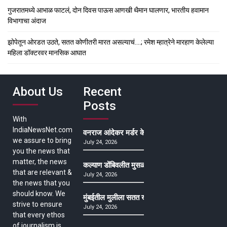
गुजरातमध्ये आभाळ फाटलं, दोन दिवस पाऊस आणखी थैमान घालणार, भारतीय हवामान
विभागाचा अंदाज
झोपेतून ओरडत उठते, सतत कोणीतरी मारत असल्याचं….; रमेश म्हात्रेने मारहाण केलेल्या
महिला डॉक्टरवर मानसिक आघात
About Us
Recent
Posts
With
IndiaNewsNet.com
वनराज आंदेकर मर्डर केसमधील साक्षीदाराची हत्या, पुण्
we assure to bring
July 24, 2026
you the news that
matter, the news
कल्याण डोंबिवलीत मुसळधार ते अतिमुसळधार पाऊस, पाल
that are relevant &
July 24, 2026
the news that you
should know. We
मुंबईतील मुलीला सतत खोकला अन् ताप, ७ वर्षे उपचार घ
strive to ensure
July 24, 2026
that every ethos
of journalism is