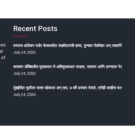
Recent Posts
ews
वनराज आंदेकर मर्डर केसमधील साक्षीदाराची हत्या, पुण्यात गोळीबार अन् रक्तरंजित थरार
at
July 24, 2026
 of
कल्याण डोंबिवलीत मुसळधार ते अतिमुसळधार पाऊस, पालघर आणि ठाण्याला रेड अलर्ट, न
July 24, 2026
मुंबईतील मुलीला सतत खोकला अन् ताप, ७ वर्षे उपचार घेतले, तरीही काहीच फायदा होईना
July 24, 2026
oped by Epitome Media & Management