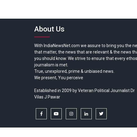
About Us
With IndiaNewsNet.com we assure to bring you the n
that matter, the news that are relevant & the news th
you should know. We strive to ensure that every ethos
journalism is met.
True, unexplored, prime & unbiased news.
We present, You perceive
Established in 2009 by Veteran Political Journalist Dr
Vilas J Pawar
facebook
youtube
instagram
linkedin
twitter
Copyright © All rights reserved.
India News Net.com | Devl