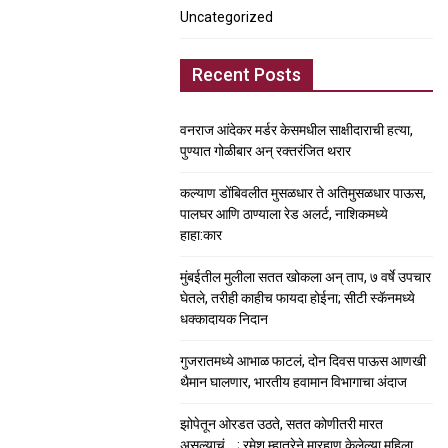
Uncategorized
Recent Posts
वनराज आंदेकर मर्डर केसमधील साक्षीदाराची हत्या,
पुण्यात गोळीबार अन् रक्तरंजित थरार
कल्याण डोंबिवलीत मुसळधार ते अतिमुसळधार पाऊस,
पालघर आणि ठाण्याला रेड अलर्ट, नाशिकमध्ये
हाहा:कार
मुंबईतील मुलीला सतत खोकला अन् ताप, ७ वर्षे उपचार
घेतले, तरीही काहीच फायदा होईना; सीटी स्कॅनमध्ये
धक्कादायक निदान
गुजरातमध्ये आभाळ फाटलं, दोन दिवस पाऊस आणखी
थैमान घालणार, भारतीय हवामान विभागाचा अंदाज
झोपेतून ओरडत उठते, सतत कोणीतरी मारत
असल्याचं….; रमेश म्हात्रेने मारहाण केलेल्या महिला