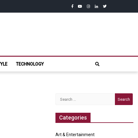
facebook
youtube
instagram
linkedin
twitter
com
TYLE
TECHNOLOGY
Search
for:
Categories
Art & Entertainment