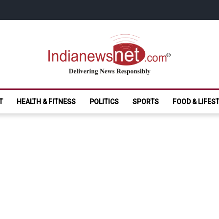
India News Net.
Delivering News Responsibly
T
HEALTH & FITNESS
POLITICS
SPORTS
FOOD & LIFES