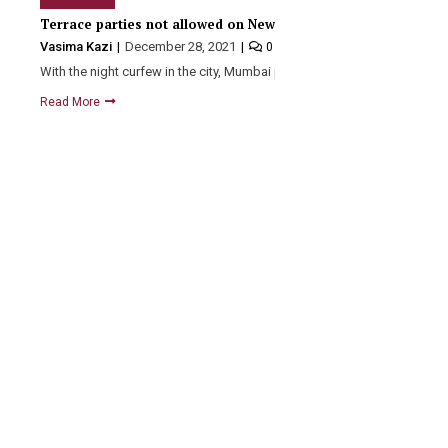
Terrace parties not allowed on New Year’s eve due to Covid-
Vasima Kazi
December 28, 2021
0
With the night curfew in the city, Mumbai police have…
Read More