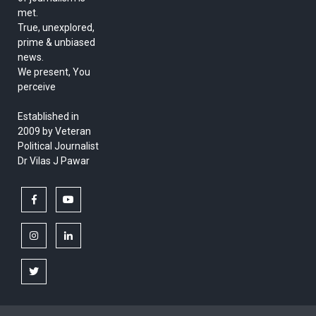
met.
True, unexplored,
prime & unbiased
news.
We present, You
perceive
Established in
2009 by Veteran
Political Journalist
Dr Vilas J Pawar
facebook
youtube
instagram
linkedin
twitter