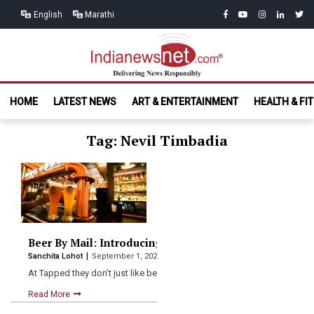
Skip
Skip
facebook
youtube
instagram
linkedin
twitt
English
Marathi
to
to
navigation
content
India News
Delivering News Responsibly
HOME
LATEST NEWS
ART & ENTERTAINMENT
HEALTH & FI
Net.com
Tag: Nevil Timbadia
Beer By Mail: Introducing Tapped Flight, a first of its 
Sanchita Lohot
September 1, 2020
At Tapped they don’t just like beer, they love beer!…
Read More