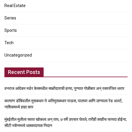
Real Estate
Series
Sports
Tech
Uncategorized
Recent Posts
वनराज आंदेकर मर्डर केसमधील साक्षीदाराची हत्या, पुण्यात गोळीबार अन् रक्तरंजित थरार
कल्याण डोंबिवलीत मुसळधार ते अतिमुसळधार पाऊस, पालघर आणि ठाण्याला रेड अलर्ट,
नाशिकमध्ये हाहा:कार
मुंबईतील मुलीला सतत खोकला अन् ताप, ७ वर्षे उपचार घेतले, तरीही काहीच फायदा होईना;
सीटी स्कॅनमध्ये धक्कादायक निदान