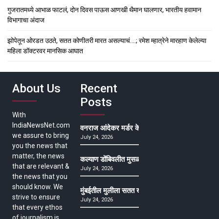
गुजरातमध्ये आभाळ फाटलं, दोन दिवस पाऊस आणखी थैमान घालणार, भारतीय हवामान
विभागाचा अंदाज
झोपेतून ओरडत उठते, सतत कोणीतरी मारत असल्याचं….; रमेश म्हात्रेने मारहाण केलेल्या
महिला डॉक्टरवर मानसिक आघात
About Us
Recent
Posts
With
IndiaNewsNet.com
वनराज आंदेकर मर्डर केसमधील साक्षीदाराची हत्या, पुण्
we assure to bring
July 24, 2026
you the news that
matter, the news
कल्याण डोंबिवलीत मुसळधार ते अतिमुसळधार पाऊस, पाल
that are relevant &
July 24, 2026
the news that you
should know. We
मुंबईतील मुलीला सतत खोकला अन् ताप, ७ वर्षे उपचार घ
strive to ensure
July 24, 2026
that every ethos
of journalism is