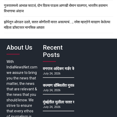
गुजरातमध्ये आभाळ फाटलं, दोन दिवस पाऊस आणखी थैमान घालणार, भारतीय हवामान
विभागाचा अंदाज
झोपेतून ओरडत उठते, सतत कोणीतरी मारत असल्याचं….; रमेश म्हात्रेने मारहाण केलेल्या
महिला डॉक्टरवर मानसिक आघात
About Us
Recent
Posts
With
IndiaNewsNet.com
वनराज आंदेकर मर्डर केसमधील साक्षीदाराची हत्या, पुण्
we assure to bring
July 24, 2026
you the news that
matter, the news
कल्याण डोंबिवलीत मुसळधार ते अतिमुसळधार पाऊस, पाल
that are relevant &
July 24, 2026
the news that you
should know. We
मुंबईतील मुलीला सतत खोकला अन् ताप, ७ वर्षे उपचार घ
strive to ensure
July 24, 2026
that every ethos
of journalism is