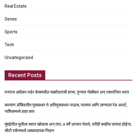
Real Estate
Series
Sports
Tech
Uncategorized
Recent Posts
वनराज आंदेकर मर्डर केसमधील साक्षीदाराची हत्या, पुण्यात गोळीबार अन् रक्तरंजित थरार
कल्याण डोंबिवलीत मुसळधार ते अतिमुसळधार पाऊस, पालघर आणि ठाण्याला रेड अलर्ट,
नाशिकमध्ये हाहा:कार
मुंबईतील मुलीला सतत खोकला अन् ताप, ७ वर्षे उपचार घेतले, तरीही काहीच फायदा होईना;
सीटी स्कॅनमध्ये धक्कादायक निदान