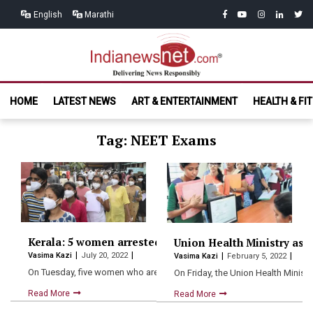
Skip
Skip
facebook
youtube
instagram
linkedin
twitt
English
Marathi
to
to
navigation
content
India News
Delivering News Responsibly
HOME
LATEST NEWS
ART & ENTERTAINMENT
HEALTH & FI
Net.com
Tag: NEET Exams
Kerala: 5 women arrested for ‘forcing girls to remove
Union Health Ministry as
Vasima Kazi
July 20, 2022
Vasima Kazi
February 5, 2022
On Tuesday, five women who are connected with the alleged…
On Friday, the Union Health Minist
Read More
Read More