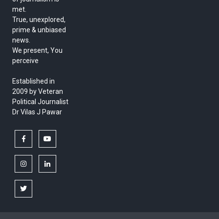
met.
True, unexplored,
prime & unbiased
news.
We present, You
perceive
Established in
2009 by Veteran
Political Journalist
Dr Vilas J Pawar
facebook
youtube
instagram
linkedin
twitter