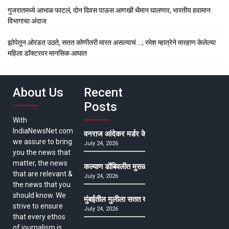
गुजरातमध्ये आभाळ फाटलं, दोन दिवस पाऊस आणखी थैमान घालणार, भारतीय हवामान
विभागाचा अंदाज
झोपेतून ओरडत उठते, सतत कोणीतरी मारत असल्याचं….; रमेश म्हात्रेने मारहाण केलेल्या
महिला डॉक्टरवर मानसिक आघात
About Us
Recent
Posts
With
IndiaNewsNet.com
वनराज आंदेकर मर्डर केसमधील साक्षीदाराची हत्या, पुण्
we assure to bring
July 24, 2026
you the news that
matter, the news
कल्याण डोंबिवलीत मुसळधार ते अतिमुसळधार पाऊस, पाल
that are relevant &
July 24, 2026
the news that you
should know. We
मुंबईतील मुलीला सतत खोकला अन् ताप, ७ वर्षे उपचार घ
strive to ensure
July 24, 2026
that every ethos
of journalism is