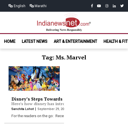
Skip
Skip
facebook
youtube
instagram
linkedin
twitt
English
Marathi
to
to
navigation
content
India News
Delivering News Responsibly
HOME
LATEST NEWS
ART & ENTERTAINMENT
HEALTH & FI
Net.com
Tag: Ms. Marvel
Disney’s Steps Towards Inclusion
Here's how disney has introduced characters which were n
Sanchita Lohot
September 29, 2020
For the readers on the go: Recently, Yara Shahidi has…
Read More