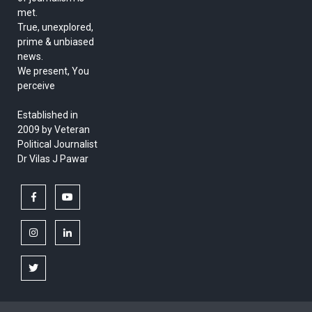
met.
True, unexplored,
prime & unbiased
news.
We present, You
perceive
Established in
2009 by Veteran
Political Journalist
Dr Vilas J Pawar
facebook
youtube
instagram
linkedin
twitter