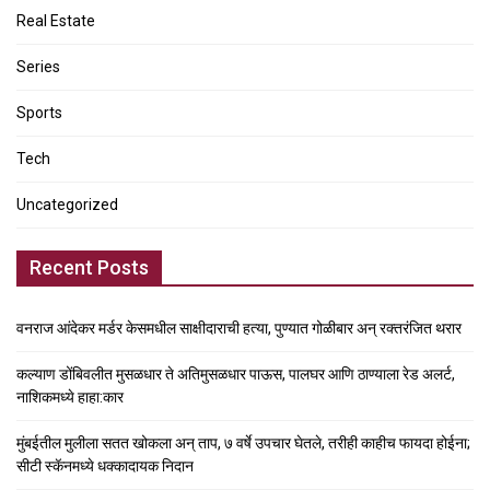
Real Estate
Series
Sports
Tech
Uncategorized
Recent Posts
वनराज आंदेकर मर्डर केसमधील साक्षीदाराची हत्या, पुण्यात गोळीबार अन् रक्तरंजित थरार
कल्याण डोंबिवलीत मुसळधार ते अतिमुसळधार पाऊस, पालघर आणि ठाण्याला रेड अलर्ट,
नाशिकमध्ये हाहा:कार
मुंबईतील मुलीला सतत खोकला अन् ताप, ७ वर्षे उपचार घेतले, तरीही काहीच फायदा होईना;
सीटी स्कॅनमध्ये धक्कादायक निदान