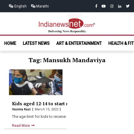
Skip
Skip
facebook
youtube
instagram
linkedin
twitt
English
Marathi
to
to
navigation
content
India News
Delivering News Responsibly
HOME
LATEST NEWS
ART & ENTERTAINMENT
HEALTH & FI
Net.com
Tag: Mansukh Mandaviya
Kids aged 12-14 to start receiving Covid vaccination 
Vasima Kazi
March 15, 2022
The age limit for kids to receive Covid vaccination has…
Read More