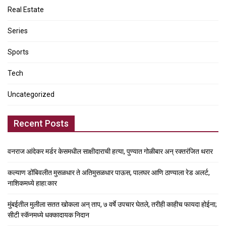
Real Estate
Series
Sports
Tech
Uncategorized
Recent Posts
वनराज आंदेकर मर्डर केसमधील साक्षीदाराची हत्या, पुण्यात गोळीबार अन् रक्तरंजित थरार
कल्याण डोंबिवलीत मुसळधार ते अतिमुसळधार पाऊस, पालघर आणि ठाण्याला रेड अलर्ट,
नाशिकमध्ये हाहा:कार
मुंबईतील मुलीला सतत खोकला अन् ताप, ७ वर्षे उपचार घेतले, तरीही काहीच फायदा होईना;
सीटी स्कॅनमध्ये धक्कादायक निदान