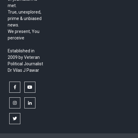
met.
True, unexplored,
prime & unbiased
news.
We present, You
perceive
Established in
2009 by Veteran
Political Journalist
Dr Vilas J Pawar
facebook
youtube
instagram
linkedin
twitter