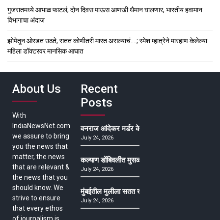
गुजरातमध्ये आभाळ फाटलं, दोन दिवस पाऊस आणखी थैमान घालणार, भारतीय हवामान
विभागाचा अंदाज
झोपेतून ओरडत उठते, सतत कोणीतरी मारत असल्याचं….; रमेश म्हात्रेने मारहाण केलेल्या
महिला डॉक्टरवर मानसिक आघात
About Us
Recent
Posts
With
IndiaNewsNet.com
वनराज आंदेकर मर्डर केसमधील साक्षीदाराची हत्या, पुण्
we assure to bring
July 24, 2026
you the news that
matter, the news
कल्याण डोंबिवलीत मुसळधार ते अतिमुसळधार पाऊस, पाल
that are relevant &
July 24, 2026
the news that you
should know. We
मुंबईतील मुलीला सतत खोकला अन् ताप, ७ वर्षे उपचार घ
strive to ensure
July 24, 2026
that every ethos
of journalism is