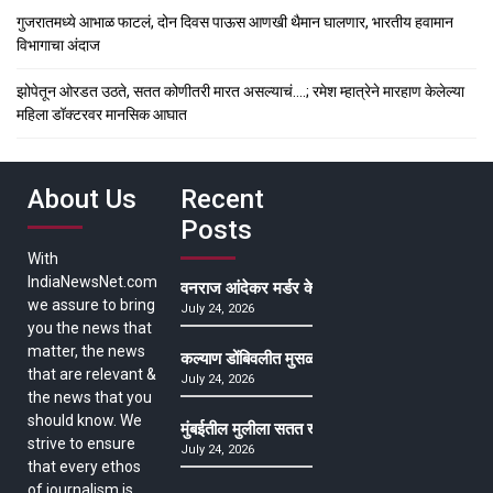
गुजरातमध्ये आभाळ फाटलं, दोन दिवस पाऊस आणखी थैमान घालणार, भारतीय हवामान
विभागाचा अंदाज
झोपेतून ओरडत उठते, सतत कोणीतरी मारत असल्याचं….; रमेश म्हात्रेने मारहाण केलेल्या
महिला डॉक्टरवर मानसिक आघात
About Us
Recent
Posts
With
IndiaNewsNet.com
वनराज आंदेकर मर्डर केसमधील साक्षीदाराची हत्या, पुण्
we assure to bring
July 24, 2026
you the news that
matter, the news
कल्याण डोंबिवलीत मुसळधार ते अतिमुसळधार पाऊस, पाल
that are relevant &
July 24, 2026
the news that you
should know. We
मुंबईतील मुलीला सतत खोकला अन् ताप, ७ वर्षे उपचार घ
strive to ensure
July 24, 2026
that every ethos
of journalism is