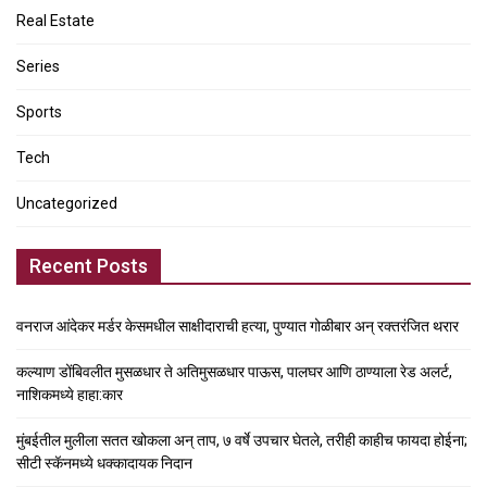
Real Estate
Series
Sports
Tech
Uncategorized
Recent Posts
वनराज आंदेकर मर्डर केसमधील साक्षीदाराची हत्या, पुण्यात गोळीबार अन् रक्तरंजित थरार
कल्याण डोंबिवलीत मुसळधार ते अतिमुसळधार पाऊस, पालघर आणि ठाण्याला रेड अलर्ट,
नाशिकमध्ये हाहा:कार
मुंबईतील मुलीला सतत खोकला अन् ताप, ७ वर्षे उपचार घेतले, तरीही काहीच फायदा होईना;
सीटी स्कॅनमध्ये धक्कादायक निदान