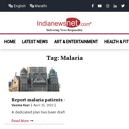
Skip
Skip
facebook
youtube
instagram
linkedin
twitt
English
Marathi
to
to
navigation
content
India News
Delivering News Responsibly
HOME
LATEST NEWS
ART & ENTERTAINMENT
HEALTH & FI
Net.com
Tag: Malaria
Report malaria patients or face legal action, says BMC
Vasima Kazi
April 25, 2022
A dedicated plan has been drafted by the BMC’s public…
Read More