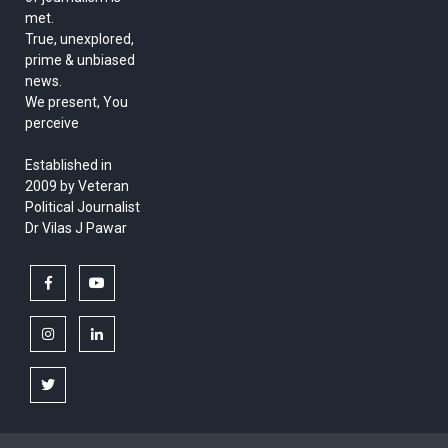
met.
True, unexplored,
prime & unbiased
news.
We present, You
perceive
Established in
2009 by Veteran
Political Journalist
Dr Vilas J Pawar
facebook
youtube
instagram
linkedin
twitter