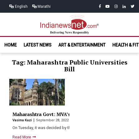
Skip
Skip
facebook
youtube
instagram
linkedin
twitt
English
Marathi
to
to
navigation
content
India News
Delivering News Responsibly
HOME
LATEST NEWS
ART & ENTERTAINMENT
HEALTH & FI
Net.com
Tag: Maharashtra Public Universities
Bill
Maharashtra Govt: MVA’s amendment to the Universiti
Vasima Kazi
September 28, 2022
On Tuesday, it was decided by the Maharashtra cabinet to…
Read More