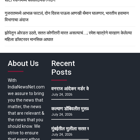
सीटी स्कॅनमध्ये धक्कादायक निदान
गुजरातमध्ये आभाळ फाटलं, दोन दिवस पाऊस आणखी थैमान घालणार, भारतीय हवामान
विभागाचा अंदाज
झोपेतून ओरडत उठते, सतत कोणीतरी मारत असल्याचं….; रमेश म्हात्रेने मारहाण केलेल्या
महिला डॉक्टरवर मानसिक आघात
About Us
Recent
Posts
With
IndiaNewsNet.com
वनराज आंदेकर मर्डर केसमधील साक्षीदाराची हत्या, पुण्
we assure to bring
July 24, 2026
you the news that
matter, the news
कल्याण डोंबिवलीत मुसळधार ते अतिमुसळधार पाऊस, पाल
that are relevant &
July 24, 2026
the news that you
should know. We
मुंबईतील मुलीला सतत खोकला अन् ताप, ७ वर्षे उपचार घ
strive to ensure
July 24, 2026
that every ethos