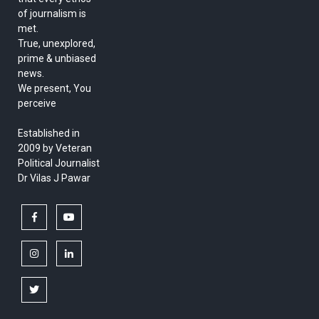
of journalism is
met.
True, unexplored,
prime & unbiased
news.
We present, You
perceive
Established in
2009 by Veteran
Political Journalist
Dr Vilas J Pawar
facebook
youtube
instagram
linkedin
twitter