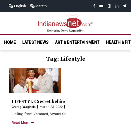
Skip
Skip
facebook
youtube
instagram
linkedin
twitt
English
Marathi
to
to
navigation
content
India News
Delivering News Responsibly
HOME
LATEST NEWS
ART & ENTERTAINMENT
HEALTH & FI
Net.com
Tag: Lifestyle
LIFESTYLE Secret behind long life of Swami Sivanand
Chirag Waghela
March 23, 2022
Hailing from Varanasi, Swami Sivananda grew up in extreme poverty…
Read More