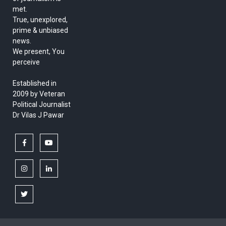
met.
True, unexplored,
prime & unbiased
news.
We present, You
perceive
Established in
2009 by Veteran
Political Journalist
Dr Vilas J Pawar
facebook
youtube
instagram
linkedin
twitter