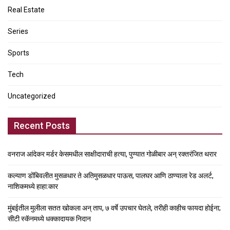
Real Estate
Series
Sports
Tech
Uncategorized
Recent Posts
वनराज आंदेकर मर्डर केसमधील साक्षीदाराची हत्या, पुण्यात गोळीबार अन् रक्तरंजित थरार
कल्याण डोंबिवलीत मुसळधार ते अतिमुसळधार पाऊस, पालघर आणि ठाण्याला रेड अलर्ट,
नाशिकमध्ये हाहा:कार
मुंबईतील मुलीला सतत खोकला अन् ताप, ७ वर्षे उपचार घेतले, तरीही काहीच फायदा होईना;
सीटी स्कॅनमध्ये धक्कादायक निदान