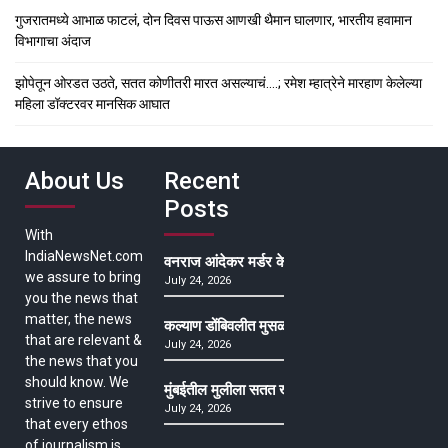
गुजरातमध्ये आभाळ फाटलं, दोन दिवस पाऊस आणखी थैमान घालणार, भारतीय हवामान
विभागाचा अंदाज
झोपेतून ओरडत उठते, सतत कोणीतरी मारत असल्याचं….; रमेश म्हात्रेने मारहाण केलेल्या
महिला डॉक्टरवर मानसिक आघात
About Us
Recent
Posts
With
IndiaNewsNet.com
वनराज आंदेकर मर्डर केसमधील साक्षीदाराची हत्या, पुण्
we assure to bring
July 24, 2026
you the news that
matter, the news
कल्याण डोंबिवलीत मुसळधार ते अतिमुसळधार पाऊस, पाल
that are relevant &
July 24, 2026
the news that you
should know. We
मुंबईतील मुलीला सतत खोकला अन् ताप, ७ वर्षे उपचार घ
strive to ensure
July 24, 2026
that every ethos
of journalism is