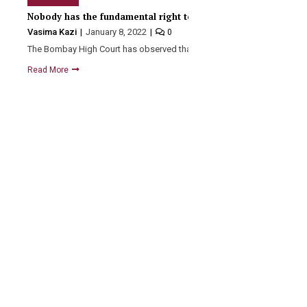
Nobody has the fundamental right to public holiday: HC
Vasima Kazi
January 8, 2022
0
The Bombay High Court has observed that there are way…
Read More