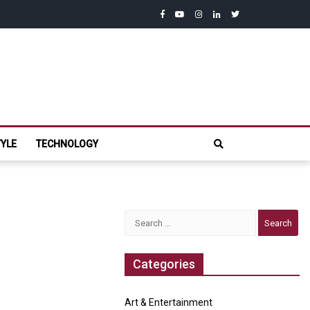
facebook
youtube
instagram
linkedin
twitter
com
TYLE
TECHNOLOGY
Search
for:
Categories
Art & Entertainment