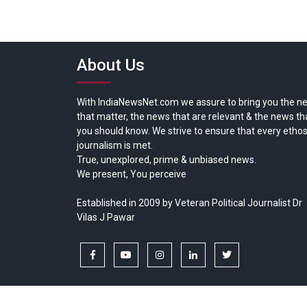
About Us
With IndiaNewsNet.com we assure to bring you the n
that matter, the news that are relevant & the news th
you should know. We strive to ensure that every ethos
journalism is met.
True, unexplored, prime & unbiased news.
We present, You perceive
Established in 2009 by Veteran Political Journalist Dr
Vilas J Pawar
facebook
youtube
instagram
linkedin
twitter
Copyright © All rights reserved.
India News Net.com | Devl