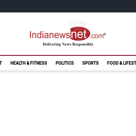
India News Net.
Delivering News Responsibly
T
HEALTH & FITNESS
POLITICS
SPORTS
FOOD & LIFES