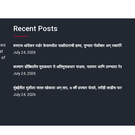
Recent Posts
ews
वनराज आंदेकर मर्डर केसमधील साक्षीदाराची हत्या, पुण्यात गोळीबार अन् रक्तरंजित थरार
at
July 24, 2026
 of
कल्याण डोंबिवलीत मुसळधार ते अतिमुसळधार पाऊस, पालघर आणि ठाण्याला रेड अलर्ट, न
July 24, 2026
मुंबईतील मुलीला सतत खोकला अन् ताप, ७ वर्षे उपचार घेतले, तरीही काहीच फायदा होईना
July 24, 2026
oped by Epitome Media & Management