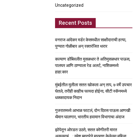
Uncategorized
Recent Posts
वनराज आंदेकर मर्डर केसमधील साक्षीदाराची हत्या,
पुण्यात गोळीबार अन् रक्तरंजित थरार
कल्याण डोंबिवलीत मुसळधार ते अतिमुसळधार पाऊस,
पालघर आणि ठाण्याला रेड अलर्ट, नाशिकमध्ये
हाहा:कार
मुंबईतील मुलीला सतत खोकला अन् ताप, ७ वर्षे उपचार
घेतले, तरीही काहीच फायदा होईना; सीटी स्कॅनमध्ये
धक्कादायक निदान
गुजरातमध्ये आभाळ फाटलं, दोन दिवस पाऊस आणखी
थैमान घालणार, भारतीय हवामान विभागाचा अंदाज
झोपेतून ओरडत उठते, सतत कोणीतरी मारत
असल्याचं….; रमेश म्हात्रेने मारहाण केलेल्या महिला