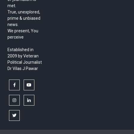
met.
True, unexplored,
prime & unbiased
news.
We present, You
perceive
Established in
2009 by Veteran
Political Journalist
Dr Vilas J Pawar
facebook
youtube
instagram
linkedin
twitter