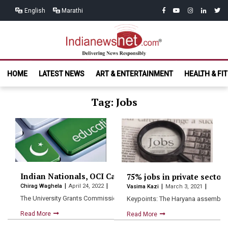
Skip
Skip
facebook
youtube
instagram
linkedin
twitt
English
Marathi
to
to
navigation
content
India News
Delivering News Responsibly
HOME
LATEST NEWS
ART & ENTERTAINMENT
HEALTH & FI
Net.com
Tag: Jobs
Indian Nationals, OCI Cardholders Planning To Study I
75% jobs in private sector
Chirag Waghela
April 24, 2022
Vasima Kazi
March 3, 2021
The University Grants Commission (UGC) and the All India Council…
Keypoints: The Haryana assembly h
Read More
Read More