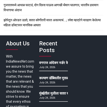
गुजरातमध्ये आभाळ फाटलं, दोन दिवस पाऊस आणखी थैमान घालणार, भारतीय हवामान
विभागाचा अंदाज
झोपेतून ओरडत उठते, सतत कोणीतरी मारत असल्याचं….; रमेश म्हात्रेने मारहाण केलेल्या
महिला डॉक्टरवर मानसिक आघात
About Us
Recent
Posts
With
IndiaNewsNet.com
वनराज आंदेकर मर्डर केसमधील साक्षीदाराची हत्या, पुण्
we assure to bring
July 24, 2026
you the news that
matter, the news
कल्याण डोंबिवलीत मुसळधार ते अतिमुसळधार पाऊस, पाल
that are relevant &
July 24, 2026
the news that you
should know. We
मुंबईतील मुलीला सतत खोकला अन् ताप, ७ वर्षे उपचार घ
strive to ensure
July 24, 2026
that every ethos
of journalism is