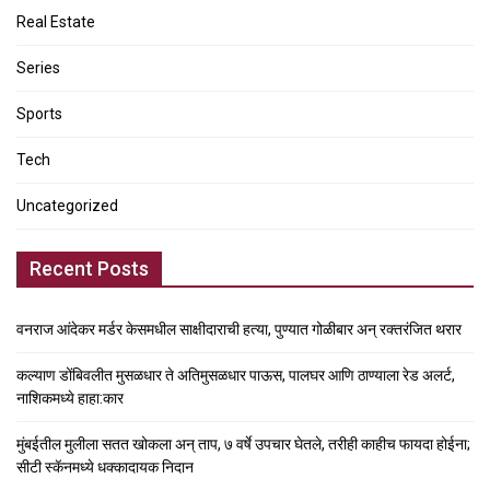
Real Estate
Series
Sports
Tech
Uncategorized
Recent Posts
वनराज आंदेकर मर्डर केसमधील साक्षीदाराची हत्या, पुण्यात गोळीबार अन् रक्तरंजित थरार
कल्याण डोंबिवलीत मुसळधार ते अतिमुसळधार पाऊस, पालघर आणि ठाण्याला रेड अलर्ट,
नाशिकमध्ये हाहा:कार
मुंबईतील मुलीला सतत खोकला अन् ताप, ७ वर्षे उपचार घेतले, तरीही काहीच फायदा होईना;
सीटी स्कॅनमध्ये धक्कादायक निदान