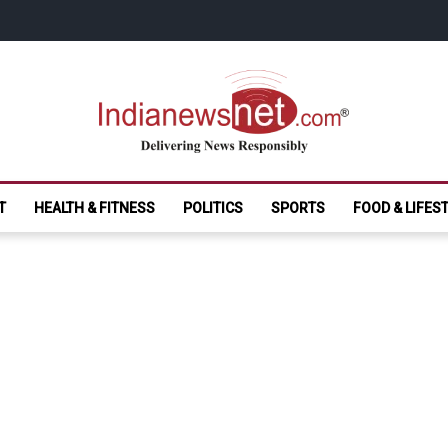
India News Net.
Delivering News Responsibly
T
HEALTH & FITNESS
POLITICS
SPORTS
FOOD & LIFES