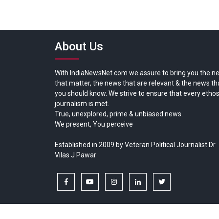
About Us
With IndiaNewsNet.com we assure to bring you the n
that matter, the news that are relevant & the news th
you should know. We strive to ensure that every ethos
journalism is met.
True, unexplored, prime & unbiased news.
We present, You perceive
Established in 2009 by Veteran Political Journalist Dr
Vilas J Pawar
facebook
youtube
instagram
linkedin
twitter
Copyright © All rights reserved.
India News Net.com | Devl