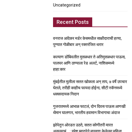
Uncategorized
Recent Posts
वनराज आंदेकर मर्डर केसमधील साक्षीदाराची हत्या,
पुण्यात गोळीबार अन् रक्तरंजित थरार
कल्याण डोंबिवलीत मुसळधार ते अतिमुसळधार पाऊस,
पालघर आणि ठाण्याला रेड अलर्ट, नाशिकमध्ये
हाहा:कार
मुंबईतील मुलीला सतत खोकला अन् ताप, ७ वर्षे उपचार
घेतले, तरीही काहीच फायदा होईना; सीटी स्कॅनमध्ये
धक्कादायक निदान
गुजरातमध्ये आभाळ फाटलं, दोन दिवस पाऊस आणखी
थैमान घालणार, भारतीय हवामान विभागाचा अंदाज
झोपेतून ओरडत उठते, सतत कोणीतरी मारत
असल्याचं….; रमेश म्हात्रेने मारहाण केलेल्या महिला