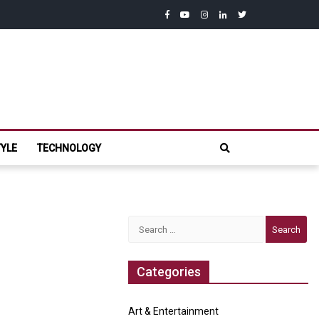
facebook
youtube
instagram
linkedin
twitter
com
TYLE
TECHNOLOGY
Search
for:
Categories
Art & Entertainment