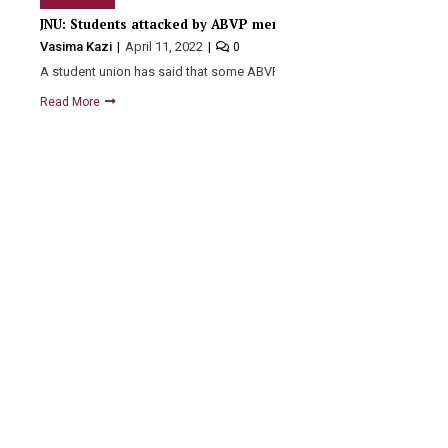
JNU: Students attacked by ABVP members on demanding non-v
Vasima Kazi
April 11, 2022
0
A student union has said that some ABVP members tried…
Read More