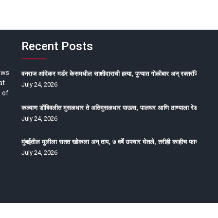
Recent Posts
ews
वनराज आंदेकर मर्डर केसमधील साक्षीदाराची हत्या, पुण्यात गोळीबार अन् रक्तरंजित थरार
at
July 24, 2026
 of
कल्याण डोंबिवलीत मुसळधार ते अतिमुसळधार पाऊस, पालघर आणि ठाण्याला रेड अलर्ट, न
July 24, 2026
मुंबईतील मुलीला सतत खोकला अन् ताप, ७ वर्षे उपचार घेतले, तरीही काहीच फायदा होईना
July 24, 2026
oped by Epitome Media & Management