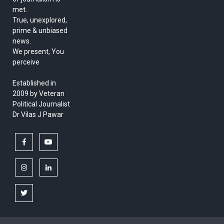
met.
True, unexplored,
prime & unbiased
news.
We present, You
perceive
Established in
2009 by Veteran
Political Journalist
Dr Vilas J Pawar
facebook
youtube
instagram
linkedin
twitter