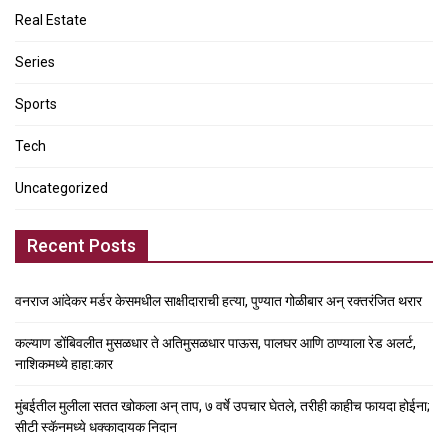
Real Estate
Series
Sports
Tech
Uncategorized
Recent Posts
वनराज आंदेकर मर्डर केसमधील साक्षीदाराची हत्या, पुण्यात गोळीबार अन् रक्तरंजित थरार
कल्याण डोंबिवलीत मुसळधार ते अतिमुसळधार पाऊस, पालघर आणि ठाण्याला रेड अलर्ट,
नाशिकमध्ये हाहा:कार
मुंबईतील मुलीला सतत खोकला अन् ताप, ७ वर्षे उपचार घेतले, तरीही काहीच फायदा होईना;
सीटी स्कॅनमध्ये धक्कादायक निदान