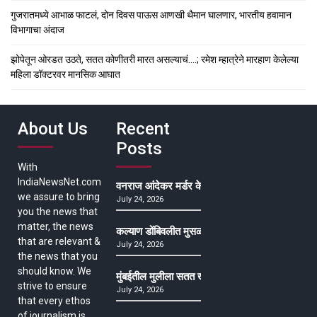
गुजरातमध्ये आभाळ फाटलं, दोन दिवस पाऊस आणखी थैमान घालणार, भारतीय हवामान
विभागाचा अंदाज
झोपेतून ओरडत उठते, सतत कोणीतरी मारत असल्याचं….; रमेश म्हात्रेने मारहाण केलेल्या
महिला डॉक्टरवर मानसिक आघात
About Us
Recent
Posts
With
IndiaNewsNet.com
वनराज आंदेकर मर्डर केसमधील साक्षीदाराची हत्या, पुण्
we assure to bring
July 24, 2026
you the news that
matter, the news
कल्याण डोंबिवलीत मुसळधार ते अतिमुसळधार पाऊस, पाल
that are relevant &
July 24, 2026
the news that you
should know. We
मुंबईतील मुलीला सतत खोकला अन् ताप, ७ वर्षे उपचार घ
strive to ensure
July 24, 2026
that every ethos
of journalism is