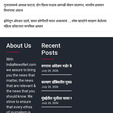
गुजरातमध्ये आभाळ फाटलं, दोन दिवस पाऊस आणखी थैमान घालणार, भारतीय हवामान
विभागाचा अंदाज
झोपेतून ओरडत उठते, सतत कोणीतरी मारत असल्याचं….; रमेश म्हात्रेने मारहाण केलेल्या
महिला डॉक्टरवर मानसिक आघात
About Us
Recent
Posts
With
IndiaNewsNet.com
वनराज आंदेकर मर्डर केसमधील साक्षीदाराची हत्या, पुण्
we assure to bring
July 24, 2026
you the news that
matter, the news
कल्याण डोंबिवलीत मुसळधार ते अतिमुसळधार पाऊस, पाल
that are relevant &
July 24, 2026
the news that you
should know. We
मुंबईतील मुलीला सतत खोकला अन् ताप, ७ वर्षे उपचार घ
strive to ensure
July 24, 2026
that every ethos
of journalism is