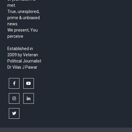
met.
True, unexplored,
prime & unbiased
news.
We present, You
perceive
Established in
2009 by Veteran
Political Journalist
Dr Vilas J Pawar
facebook
youtube
instagram
linkedin
twitter