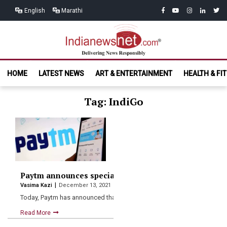
Skip
Skip
facebook
youtube
instagram
linkedin
twitt
English
Marathi
to
to
navigation
content
India News
Delivering News Responsibly
HOME
LATEST NEWS
ART & ENTERTAINMENT
HEALTH & FI
Net.com
Tag: IndiGo
Paytm announces special flight fares for students, sen
Vasima Kazi
December 13, 2021
Today, Paytm has announced that it has launched special flight…
Read More