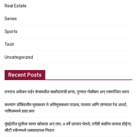
Real Estate
Series
Sports
Tech
Uncategorized
Recent Posts
वनराज आंदेकर मर्डर केसमधील साक्षीदाराची हत्या, पुण्यात गोळीबार अन् रक्तरंजित थरार
कल्याण डोंबिवलीत मुसळधार ते अतिमुसळधार पाऊस, पालघर आणि ठाण्याला रेड अलर्ट,
नाशिकमध्ये हाहा:कार
मुंबईतील मुलीला सतत खोकला अन् ताप, ७ वर्षे उपचार घेतले, तरीही काहीच फायदा होईना;
सीटी स्कॅनमध्ये धक्कादायक निदान