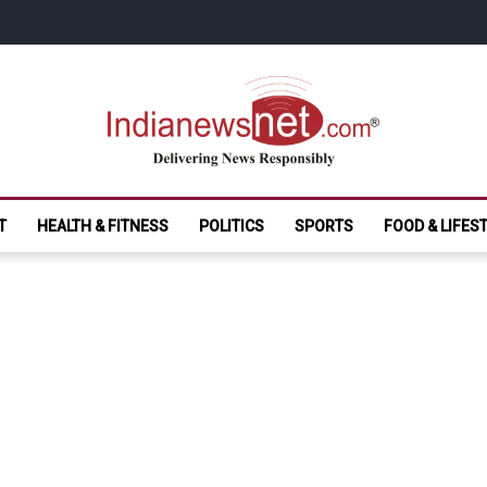
India News Net.
Delivering News Responsibly
T
HEALTH & FITNESS
POLITICS
SPORTS
FOOD & LIFES