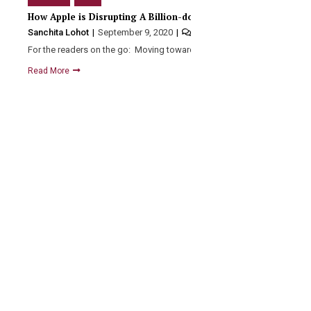
How Apple is Disrupting A Billion-dollar Industry With One Bu
Sanchita Lohot
September 9, 2020
0
For the readers on the go: Moving towards a privacy-focused…
Read More