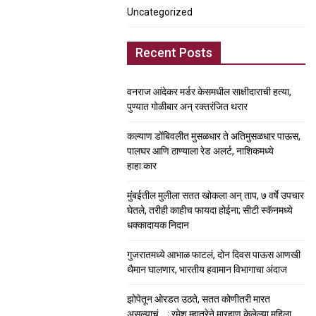
Uncategorized
Recent Posts
वनराज आंदेकर मर्डर केसमधील साक्षीदाराची हत्या,
पुण्यात गोळीबार अन् रक्तरंजित थरार
कल्याण डोंबिवलीत मुसळधार ते अतिमुसळधार पाऊस,
पालघर आणि ठाण्याला रेड अलर्ट, नाशिकमध्ये
हाहा:कार
मुंबईतील मुलीला सतत खोकला अन् ताप, ७ वर्षे उपचार
घेतले, तरीही काहीच फायदा होईना; सीटी स्कॅनमध्ये
धक्कादायक निदान
गुजरातमध्ये आभाळ फाटलं, दोन दिवस पाऊस आणखी
थैमान घालणार, भारतीय हवामान विभागाचा अंदाज
झोपेतून ओरडत उठते, सतत कोणीतरी मारत
असल्याचं….; रमेश म्हात्रेने मारहाण केलेल्या महिला