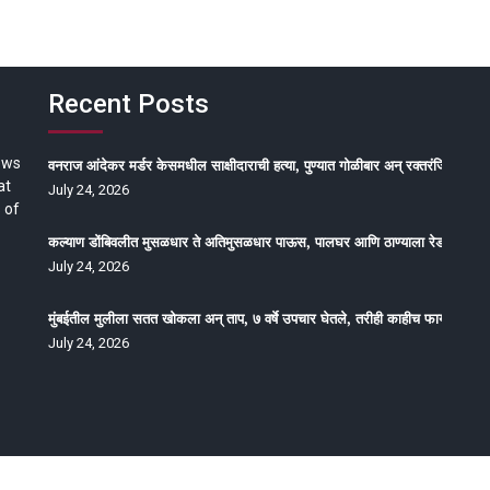
Recent Posts
ews
वनराज आंदेकर मर्डर केसमधील साक्षीदाराची हत्या, पुण्यात गोळीबार अन् रक्तरंजित थरार
at
July 24, 2026
 of
कल्याण डोंबिवलीत मुसळधार ते अतिमुसळधार पाऊस, पालघर आणि ठाण्याला रेड अलर्ट, न
July 24, 2026
मुंबईतील मुलीला सतत खोकला अन् ताप, ७ वर्षे उपचार घेतले, तरीही काहीच फायदा होईना
July 24, 2026
oped by Epitome Media & Management