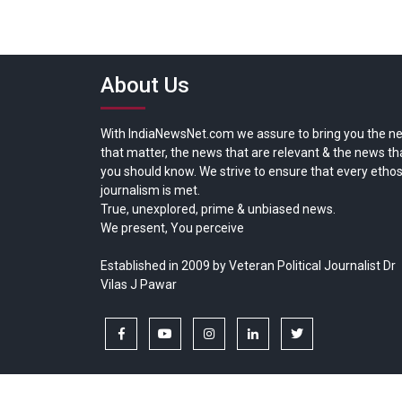
About Us
With IndiaNewsNet.com we assure to bring you the n
that matter, the news that are relevant & the news th
you should know. We strive to ensure that every ethos
journalism is met.
True, unexplored, prime & unbiased news.
We present, You perceive
Established in 2009 by Veteran Political Journalist Dr
Vilas J Pawar
facebook
youtube
instagram
linkedin
twitter
Copyright © All rights reserved.
India News Net.com | Devl