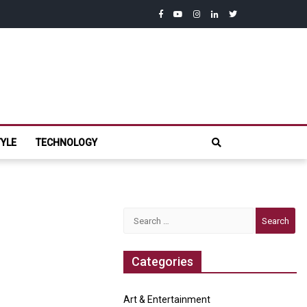
facebook
youtube
instagram
linkedin
twitter
com
TYLE
TECHNOLOGY
Search
for:
Categories
Art & Entertainment