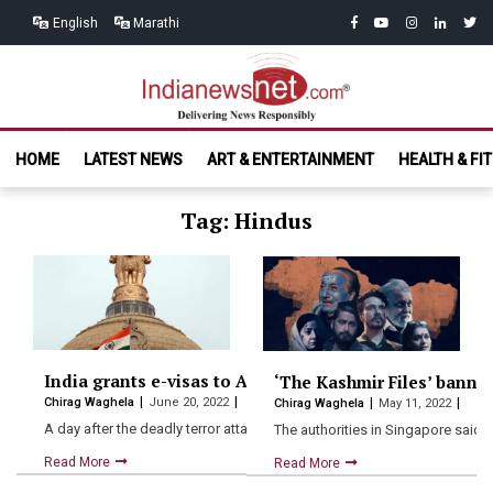
Skip
Skip
facebook
youtube
instagram
linkedin
twitt
English
Marathi
to
to
navigation
content
India News
Delivering News Responsibly
HOME
LATEST NEWS
ART & ENTERTAINMENT
HEALTH & FI
Net.com
Tag: Hindus
India grants e-visas to Afghan Sikhs, Hindus on priorit
‘The Kashmir Files’ banne
Chirag Waghela
June 20, 2022
Chirag Waghela
May 11, 2022
A day after the deadly terror attack at Gurudwara Karte…
The authorities in Singapore said i
Read More
Read More