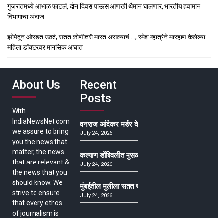
गुजरातमध्ये आभाळ फाटलं, दोन दिवस पाऊस आणखी थैमान घालणार, भारतीय हवामान
विभागाचा अंदाज
झोपेतून ओरडत उठते, सतत कोणीतरी मारत असल्याचं….; रमेश म्हात्रेने मारहाण केलेल्या
महिला डॉक्टरवर मानसिक आघात
About Us
Recent
Posts
With
IndiaNewsNet.com
वनराज आंदेकर मर्डर केसमधील साक्षीदाराची हत्या, पुण्
we assure to bring
July 24, 2026
you the news that
matter, the news
कल्याण डोंबिवलीत मुसळधार ते अतिमुसळधार पाऊस, पाल
that are relevant &
July 24, 2026
the news that you
should know. We
मुंबईतील मुलीला सतत खोकला अन् ताप, ७ वर्षे उपचार घ
strive to ensure
July 24, 2026
that every ethos
of journalism is