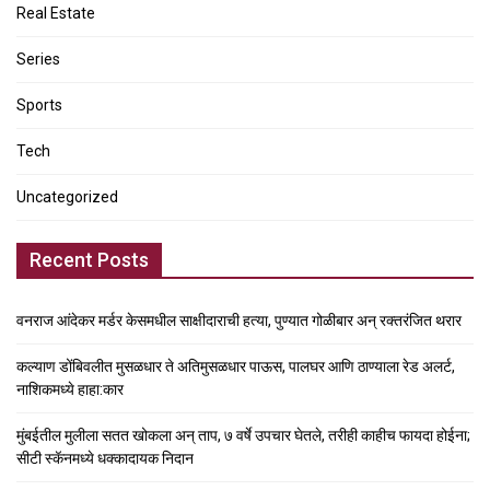
Real Estate
Series
Sports
Tech
Uncategorized
Recent Posts
वनराज आंदेकर मर्डर केसमधील साक्षीदाराची हत्या, पुण्यात गोळीबार अन् रक्तरंजित थरार
कल्याण डोंबिवलीत मुसळधार ते अतिमुसळधार पाऊस, पालघर आणि ठाण्याला रेड अलर्ट,
नाशिकमध्ये हाहा:कार
मुंबईतील मुलीला सतत खोकला अन् ताप, ७ वर्षे उपचार घेतले, तरीही काहीच फायदा होईना;
सीटी स्कॅनमध्ये धक्कादायक निदान