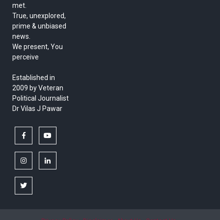
met.
True, unexplored,
prime & unbiased
news.
We present, You
perceive
Established in
2009 by Veteran
Political Journalist
Dr Vilas J Pawar
facebook
youtube
instagram
linkedin
twitter