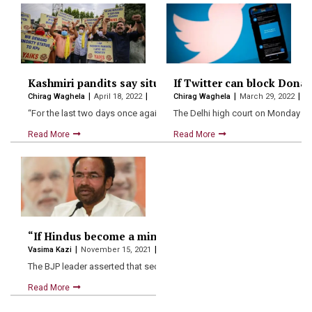
Kashmiri pandits say situation like 1990s in the Valle
If Twitter can block Dona
Chirag Waghela
April 18, 2022
Chirag Waghela
March 29, 2022
“For the last two days once again a threatening letter…
The Delhi high court on Monday a
Read More
Read More
“If Hindus become a minority, there will be no secular
Vasima Kazi
November 15, 2021
The BJP leader asserted that secularism will cease to exist…
Read More