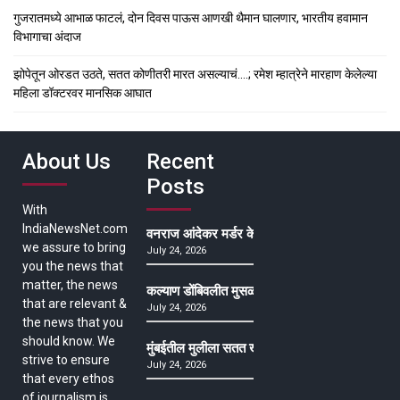
गुजरातमध्ये आभाळ फाटलं, दोन दिवस पाऊस आणखी थैमान घालणार, भारतीय हवामान
विभागाचा अंदाज
झोपेतून ओरडत उठते, सतत कोणीतरी मारत असल्याचं….; रमेश म्हात्रेने मारहाण केलेल्या
महिला डॉक्टरवर मानसिक आघात
About Us
Recent
Posts
With
IndiaNewsNet.com
वनराज आंदेकर मर्डर केसमधील साक्षीदाराची हत्या, पुण्
we assure to bring
July 24, 2026
you the news that
matter, the news
कल्याण डोंबिवलीत मुसळधार ते अतिमुसळधार पाऊस, पाल
that are relevant &
July 24, 2026
the news that you
should know. We
मुंबईतील मुलीला सतत खोकला अन् ताप, ७ वर्षे उपचार घ
strive to ensure
July 24, 2026
that every ethos
of journalism is