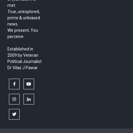
met.
True, unexplored,
prime & unbiased
news.
We present, You
perceive
Established in
2009 by Veteran
Political Journalist
Dr Vilas J Pawar
facebook
youtube
instagram
linkedin
twitter