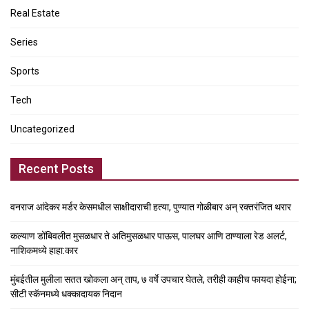
Real Estate
Series
Sports
Tech
Uncategorized
Recent Posts
वनराज आंदेकर मर्डर केसमधील साक्षीदाराची हत्या, पुण्यात गोळीबार अन् रक्तरंजित थरार
कल्याण डोंबिवलीत मुसळधार ते अतिमुसळधार पाऊस, पालघर आणि ठाण्याला रेड अलर्ट,
नाशिकमध्ये हाहा:कार
मुंबईतील मुलीला सतत खोकला अन् ताप, ७ वर्षे उपचार घेतले, तरीही काहीच फायदा होईना;
सीटी स्कॅनमध्ये धक्कादायक निदान