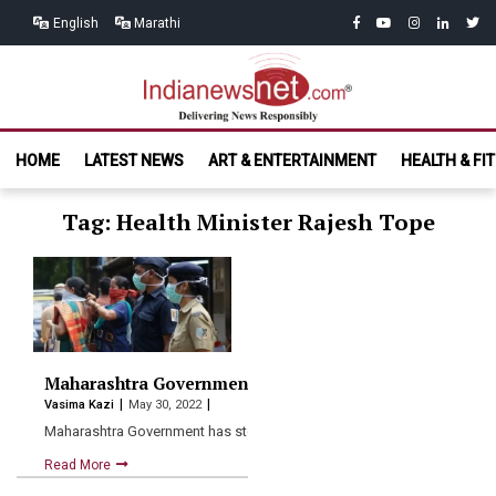
Skip
Skip
facebook
youtube
instagram
linkedin
twitt
English
Marathi
to
to
navigation
content
India News
Delivering News Responsibly
HOME
LATEST NEWS
ART & ENTERTAINMENT
HEALTH & FI
Net.com
Tag: Health Minister Rajesh Tope
Maharashtra Government asks people to put on masks in
Vasima Kazi
May 30, 2022
Maharashtra Government has stepped up testing amid the rise in…
Read More