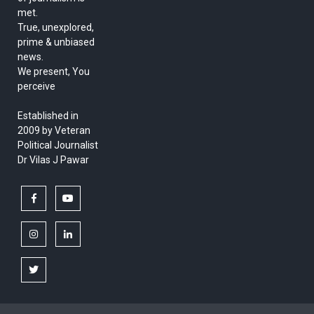
met.
True, unexplored,
prime & unbiased
news.
We present, You
perceive
Established in
2009 by Veteran
Political Journalist
Dr Vilas J Pawar
facebook
youtube
instagram
linkedin
twitter