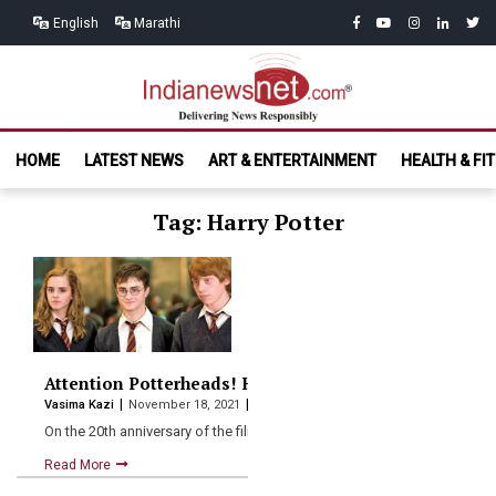
Skip
Skip
facebook
youtube
instagram
linkedin
twitt
English
Marathi
to
to
navigation
content
India News
Delivering News Responsibly
HOME
LATEST NEWS
ART & ENTERTAINMENT
HEALTH & FI
Net.com
Tag: Harry Potter
Attention Potterheads! Harry Potter reunion to air on
Vasima Kazi
November 18, 2021
On the 20th anniversary of the film, it has been…
Read More