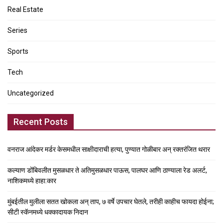
Real Estate
Series
Sports
Tech
Uncategorized
Recent Posts
वनराज आंदेकर मर्डर केसमधील साक्षीदाराची हत्या, पुण्यात गोळीबार अन् रक्तरंजित थरार
कल्याण डोंबिवलीत मुसळधार ते अतिमुसळधार पाऊस, पालघर आणि ठाण्याला रेड अलर्ट,
नाशिकमध्ये हाहा:कार
मुंबईतील मुलीला सतत खोकला अन् ताप, ७ वर्षे उपचार घेतले, तरीही काहीच फायदा होईना;
सीटी स्कॅनमध्ये धक्कादायक निदान