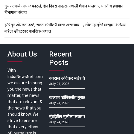
गुजरातमध्ये आभाळ फाटलं, दोन दिवस पाऊस आणखी थैमान घालणार, भारतीय हवामान
विभागाचा अंदाज
झोपेतून ओरडत उठते, सतत कोणीतरी मारत असल्याचं….; रमेश म्हात्रेने मारहाण केलेल्या
महिला डॉक्टरवर मानसिक आघात
About Us
Recent
Posts
With
IndiaNewsNet.com
वनराज आंदेकर मर्डर केसमधील साक्षीदाराची हत्या, पुण्
we assure to bring
July 24, 2026
you the news that
matter, the news
कल्याण डोंबिवलीत मुसळधार ते अतिमुसळधार पाऊस, पाल
that are relevant &
July 24, 2026
the news that you
should know. We
मुंबईतील मुलीला सतत खोकला अन् ताप, ७ वर्षे उपचार घ
strive to ensure
July 24, 2026
that every ethos
of journalism is