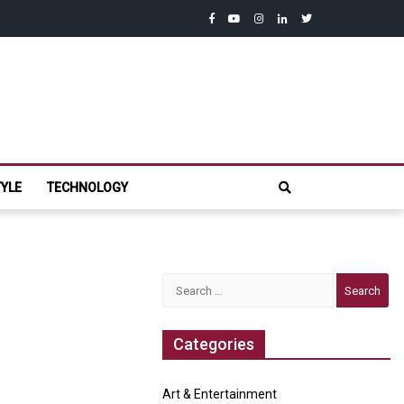
facebook
youtube
instagram
linkedin
twitter
com
TYLE
TECHNOLOGY
Search
for:
Categories
Art & Entertainment