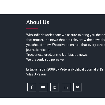
About Us
With IndiaNewsNet.com we assure to bring you the n
that matter, the news that are relevant & the news th
you should know. We strive to ensure that every ethos
journalism is met.
True, unexplored, prime & unbiased news.
We present, You perceive
Established in 2009 by Veteran Political Journalist Dr
Vilas J Pawar
facebook
youtube
instagram
linkedin
twitter
Copyright © All rights reserved.
India News Net.com | Devl