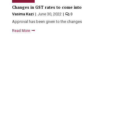
Changes in GST rates to come into effect from July 18
Vasima Kazi
June 30, 2022
0
Approval has been given to the changes in the rates…
Read More