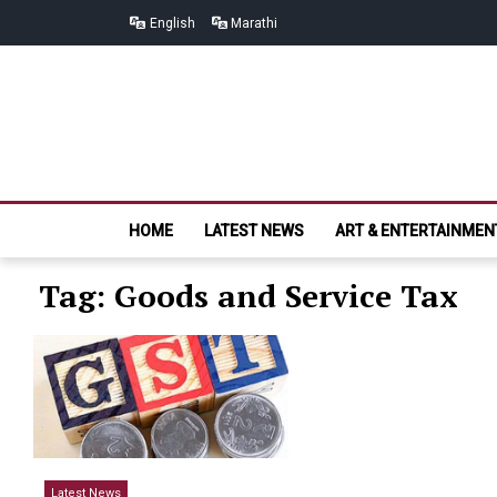
Skip
Skip
English
Marathi
to
to
navigation
content
HOME
LATEST NEWS
ART & ENTERTAINMEN
Tag: Goods and Service Tax
Latest News