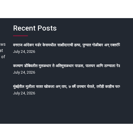
Recent Posts
ews
वनराज आंदेकर मर्डर केसमधील साक्षीदाराची हत्या, पुण्यात गोळीबार अन् रक्तरंजित थरार
at
July 24, 2026
 of
कल्याण डोंबिवलीत मुसळधार ते अतिमुसळधार पाऊस, पालघर आणि ठाण्याला रेड अलर्ट, न
July 24, 2026
मुंबईतील मुलीला सतत खोकला अन् ताप, ७ वर्षे उपचार घेतले, तरीही काहीच फायदा होईना
July 24, 2026
oped by Epitome Media & Management