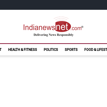
India News Net.
Delivering News Responsibly
T
HEALTH & FITNESS
POLITICS
SPORTS
FOOD & LIFES