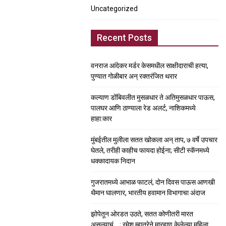
Uncategorized
Recent Posts
वनराज आंदेकर मर्डर केसमधील साक्षीदाराची हत्या,
पुण्यात गोळीबार अन् रक्तरंजित थरार
कल्याण डोंबिवलीत मुसळधार ते अतिमुसळधार पाऊस,
पालघर आणि ठाण्याला रेड अलर्ट, नाशिकमध्ये
हाहा:कार
मुंबईतील मुलीला सतत खोकला अन् ताप, ७ वर्षे उपचार
घेतले, तरीही काहीच फायदा होईना; सीटी स्कॅनमध्ये
धक्कादायक निदान
गुजरातमध्ये आभाळ फाटलं, दोन दिवस पाऊस आणखी
थैमान घालणार, भारतीय हवामान विभागाचा अंदाज
झोपेतून ओरडत उठते, सतत कोणीतरी मारत
असल्याचं….; रमेश म्हात्रेने मारहाण केलेल्या महिला