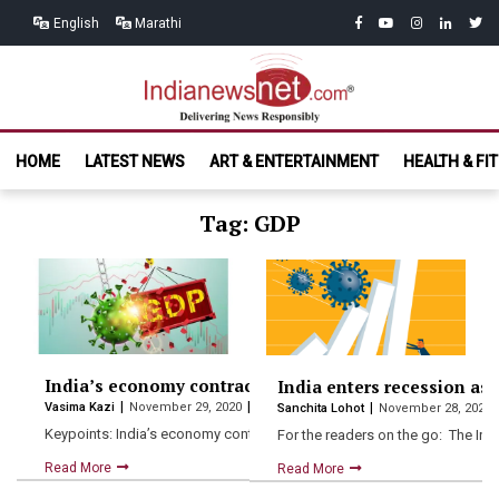
Skip
Skip
facebook
youtube
instagram
linkedin
twitt
English
Marathi
to
to
navigation
content
India News
Delivering News Responsibly
HOME
LATEST NEWS
ART & ENTERTAINMENT
HEALTH & FI
Net.com
Tag: GDP
India’s economy contracts by 7.5 percent, enters its fir
India enters recession as
Vasima Kazi
November 29, 2020
Sanchita Lohot
November 28, 2020
Keypoints: India’s economy contracted by 7.5% in the July-September 
For the readers on the go: The I
Read More
Read More