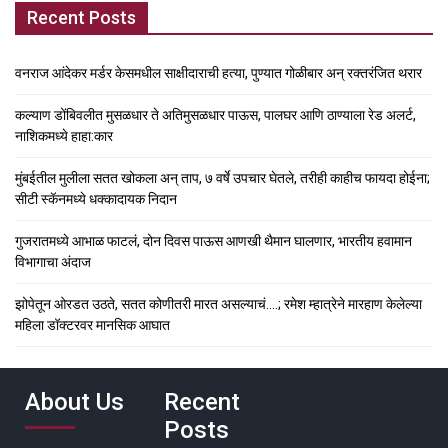
Recent Posts
वनराज आंदेकर मर्डर केसमधील साक्षीदाराची हत्या, पुण्यात गोळीबार अन् रक्तरंजित थरार
कल्याण डोंबिवलीत मुसळधार ते अतिमुसळधार पाऊस, पालघर आणि ठाण्याला रेड अलर्ट,
नाशिकमध्ये हाहा:कार
मुंबईतील मुलीला सतत खोकला अन् ताप, ७ वर्षे उपचार घेतले, तरीही काहीच फायदा होईना;
सीटी स्कॅनमध्ये धक्कादायक निदान
गुजरातमध्ये आभाळ फाटलं, दोन दिवस पाऊस आणखी थैमान घालणार, भारतीय हवामान
विभागाचा अंदाज
झोपेतून ओरडत उठते, सतत कोणीतरी मारत असल्याचं….; रमेश म्हात्रेने मारहाण केलेल्या
महिला डॉक्टरवर मानसिक आघात
About Us
Recent
Posts