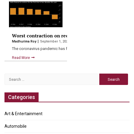
Worst contraction on record, India’s GDP falls by 23.9%
Madhurima Roy
September 1, 2020
The coronavirus pandemic has forced india into its fifth recession…
Read More
Search
for:
Categories
Art & Entertainment
Automobile