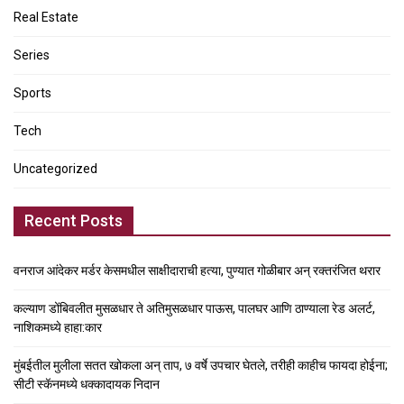
Real Estate
Series
Sports
Tech
Uncategorized
Recent Posts
वनराज आंदेकर मर्डर केसमधील साक्षीदाराची हत्या, पुण्यात गोळीबार अन् रक्तरंजित थरार
कल्याण डोंबिवलीत मुसळधार ते अतिमुसळधार पाऊस, पालघर आणि ठाण्याला रेड अलर्ट,
नाशिकमध्ये हाहा:कार
मुंबईतील मुलीला सतत खोकला अन् ताप, ७ वर्षे उपचार घेतले, तरीही काहीच फायदा होईना;
सीटी स्कॅनमध्ये धक्कादायक निदान