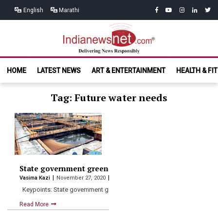
Skip
Skip
facebook
youtube
instagram
linkedin
twitt
English
Marathi
to
to
navigation
content
India News
Delivering News Responsibly
HOME
LATEST NEWS
ART & ENTERTAINMENT
HEALTH & FI
Net.com
Tag: Future water needs
State government green lights desalination to ease wa
Vasima Kazi
November 27, 2020
Keypoints: State government green lights a desalination plant at…
Read More