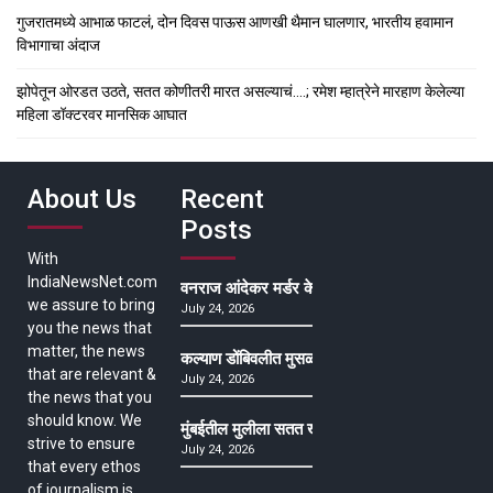
गुजरातमध्ये आभाळ फाटलं, दोन दिवस पाऊस आणखी थैमान घालणार, भारतीय हवामान
विभागाचा अंदाज
झोपेतून ओरडत उठते, सतत कोणीतरी मारत असल्याचं….; रमेश म्हात्रेने मारहाण केलेल्या
महिला डॉक्टरवर मानसिक आघात
About Us
Recent
Posts
With
IndiaNewsNet.com
वनराज आंदेकर मर्डर केसमधील साक्षीदाराची हत्या, पुण्
we assure to bring
July 24, 2026
you the news that
matter, the news
कल्याण डोंबिवलीत मुसळधार ते अतिमुसळधार पाऊस, पाल
that are relevant &
July 24, 2026
the news that you
should know. We
मुंबईतील मुलीला सतत खोकला अन् ताप, ७ वर्षे उपचार घ
strive to ensure
July 24, 2026
that every ethos
of journalism is