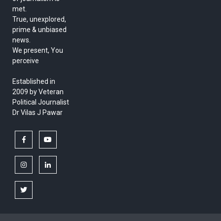
met.
True, unexplored,
prime & unbiased
news.
We present, You
perceive
Established in
2009 by Veteran
Political Journalist
Dr Vilas J Pawar
facebook
youtube
instagram
linkedin
twitter