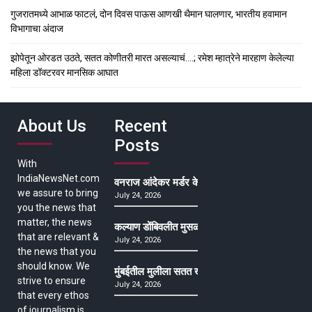
गुजरातमध्ये आभाळ फाटलं, दोन दिवस पाऊस आणखी थैमान घालणार, भारतीय हवामान
विभागाचा अंदाज
झोपेतून ओरडत उठते, सतत कोणीतरी मारत असल्याचं….; रमेश म्हात्रेने मारहाण केलेल्या
महिला डॉक्टरवर मानसिक आघात
About Us
Recent
Posts
With
IndiaNewsNet.com
वनराज आंदेकर मर्डर केसमधील साक्षीदाराची हत्या, पुण्
we assure to bring
July 24, 2026
you the news that
matter, the news
कल्याण डोंबिवलीत मुसळधार ते अतिमुसळधार पाऊस, पाल
that are relevant &
July 24, 2026
the news that you
should know. We
मुंबईतील मुलीला सतत खोकला अन् ताप, ७ वर्षे उपचार घ
strive to ensure
July 24, 2026
that every ethos
of journalism is