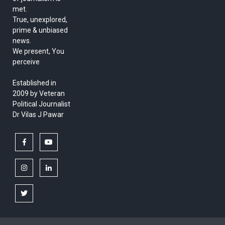
met.
True, unexplored,
prime & unbiased
news.
We present, You
perceive
Established in
2009 by Veteran
Political Journalist
Dr Vilas J Pawar
facebook
youtube
instagram
linkedin
twitter