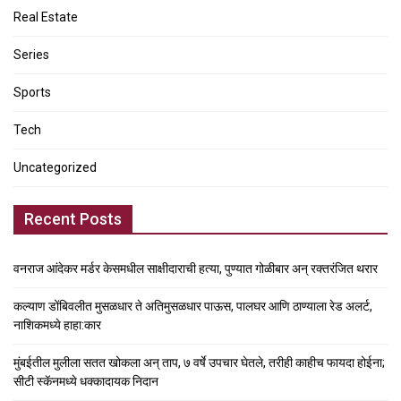
Real Estate
Series
Sports
Tech
Uncategorized
Recent Posts
वनराज आंदेकर मर्डर केसमधील साक्षीदाराची हत्या, पुण्यात गोळीबार अन् रक्तरंजित थरार
कल्याण डोंबिवलीत मुसळधार ते अतिमुसळधार पाऊस, पालघर आणि ठाण्याला रेड अलर्ट,
नाशिकमध्ये हाहा:कार
मुंबईतील मुलीला सतत खोकला अन् ताप, ७ वर्षे उपचार घेतले, तरीही काहीच फायदा होईना;
सीटी स्कॅनमध्ये धक्कादायक निदान