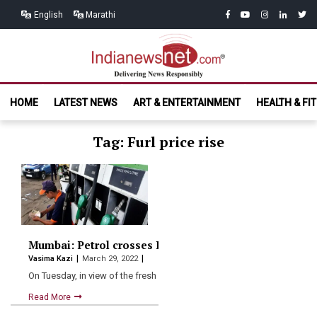
Skip
Skip
facebook
youtube
instagram
linkedin
twitt
English
Marathi
to
to
navigation
content
India News
Delivering News Responsibly
HOME
LATEST NEWS
ART & ENTERTAINMENT
HEALTH & FI
Net.com
Tag: Furl price rise
Mumbai: Petrol crosses Rs.115 mark, diesel stands at R
Vasima Kazi
March 29, 2022
On Tuesday, in view of the fresh hike, the cost…
Read More