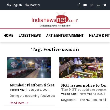
Skip
Skip
facebook
youtube
instagram
linkedin
twitt
English
Marathi
to
to
navigation
content
India News
Delivering News Responsibly
HOME
LATEST NEWS
ART & ENTERTAINMENT
HEALTH & FI
Net.com
Tag: Festive season
Mumbai: Platform tickets price hiked in key Indian rai
NGT issues notice to Cent
The NGT sought responses th
Vasima Kazi
October 9, 2021
Vasima Kazi
November 3, 2020
During the upcoming festive season, a platform ticket will now…
Keypoints: – The NGT issues a ba
Read More
Read More