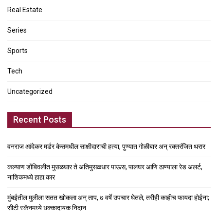
Real Estate
Series
Sports
Tech
Uncategorized
Recent Posts
वनराज आंदेकर मर्डर केसमधील साक्षीदाराची हत्या, पुण्यात गोळीबार अन् रक्तरंजित थरार
कल्याण डोंबिवलीत मुसळधार ते अतिमुसळधार पाऊस, पालघर आणि ठाण्याला रेड अलर्ट,
नाशिकमध्ये हाहा:कार
मुंबईतील मुलीला सतत खोकला अन् ताप, ७ वर्षे उपचार घेतले, तरीही काहीच फायदा होईना;
सीटी स्कॅनमध्ये धक्कादायक निदान