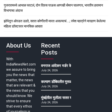
गुजरातमध्ये आभाळ फाटलं, दोन दिवस पाऊस आणखी थैमान घालणार, भारतीय हवामान
विभागाचा अंदाज
झोपेतून ओरडत उठते, सतत कोणीतरी मारत असल्याचं….; रमेश म्हात्रेने मारहाण केलेल्या
महिला डॉक्टरवर मानसिक आघात
About Us
Recent
Posts
With
IndiaNewsNet.com
वनराज आंदेकर मर्डर केसमधील साक्षीदाराची हत्या, पुण्
we assure to bring
July 24, 2026
you the news that
matter, the news
कल्याण डोंबिवलीत मुसळधार ते अतिमुसळधार पाऊस, पाल
that are relevant &
July 24, 2026
the news that you
should know. We
मुंबईतील मुलीला सतत खोकला अन् ताप, ७ वर्षे उपचार घ
strive to ensure
July 24, 2026
that every ethos
of journalism is