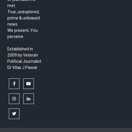
met.
True, unexplored,
prime & unbiased
news.
We present, You
perceive
Established in
2009 by Veteran
Political Journalist
Dr Vilas J Pawar
facebook
youtube
instagram
linkedin
twitter