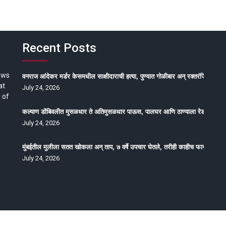
Recent Posts
ews
वनराज आंदेकर मर्डर केसमधील साक्षीदाराची हत्या, पुण्यात गोळीबार अन् रक्तरंजित थरार
at
July 24, 2026
 of
कल्याण डोंबिवलीत मुसळधार ते अतिमुसळधार पाऊस, पालघर आणि ठाण्याला रेड अलर्ट, न
July 24, 2026
मुंबईतील मुलीला सतत खोकला अन् ताप, ७ वर्षे उपचार घेतले, तरीही काहीच फायदा होईना
July 24, 2026
oped by Epitome Media & Management