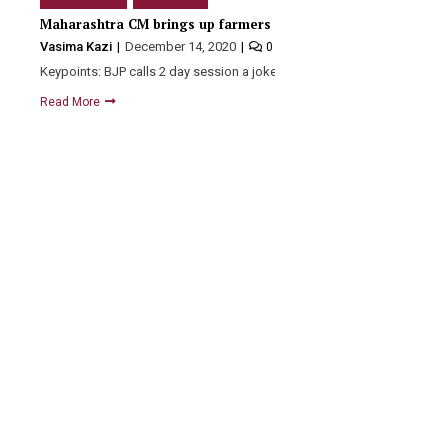
Maharashtra CM brings up farmers protest, BJP mistreating fa
Vasima Kazi
December 14, 2020
0
Keypoints: BJP calls 2 day session a joke. Chief Minister…
Read More