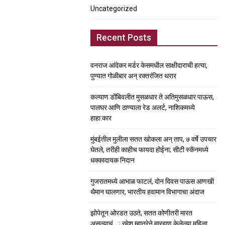
Uncategorized
Recent Posts
वनराज आंदेकर मर्डर केसमधील साक्षीदाराची हत्या,
पुण्यात गोळीबार अन् रक्तरंजित थरार
कल्याण डोंबिवलीत मुसळधार ते अतिमुसळधार पाऊस,
पालघर आणि ठाण्याला रेड अलर्ट, नाशिकमध्ये
हाहा:कार
मुंबईतील मुलीला सतत खोकला अन् ताप, ७ वर्षे उपचार
घेतले, तरीही काहीच फायदा होईना; सीटी स्कॅनमध्ये
धक्कादायक निदान
गुजरातमध्ये आभाळ फाटलं, दोन दिवस पाऊस आणखी
थैमान घालणार, भारतीय हवामान विभागाचा अंदाज
झोपेतून ओरडत उठते, सतत कोणीतरी मारत
असल्याचं….; रमेश म्हात्रेने मारहाण केलेल्या महिला