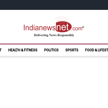
India News Net.
Delivering News Responsibly
T
HEALTH & FITNESS
POLITICS
SPORTS
FOOD & LIFES