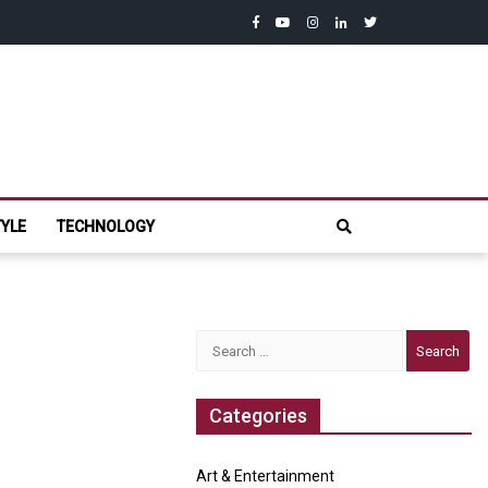
facebook
youtube
instagram
linkedin
twitter
com
TYLE
TECHNOLOGY
Search
for:
Categories
Art & Entertainment