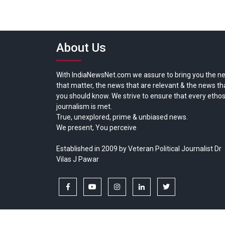
About Us
With IndiaNewsNet.com we assure to bring you the n
that matter, the news that are relevant & the news th
you should know. We strive to ensure that every ethos
journalism is met.
True, unexplored, prime & unbiased news.
We present, You perceive
Established in 2009 by Veteran Political Journalist Dr
Vilas J Pawar
facebook
youtube
instagram
linkedin
twitter
Copyright © All rights reserved.
India News Net.com | Devl