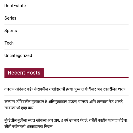
Real Estate
Series
Sports
Tech
Uncategorized
Recent Posts
वनराज आंदेकर मर्डर केसमधील साक्षीदाराची हत्या, पुण्यात गोळीबार अन् रक्तरंजित थरार
कल्याण डोंबिवलीत मुसळधार ते अतिमुसळधार पाऊस, पालघर आणि ठाण्याला रेड अलर्ट,
नाशिकमध्ये हाहा:कार
मुंबईतील मुलीला सतत खोकला अन् ताप, ७ वर्षे उपचार घेतले, तरीही काहीच फायदा होईना;
सीटी स्कॅनमध्ये धक्कादायक निदान