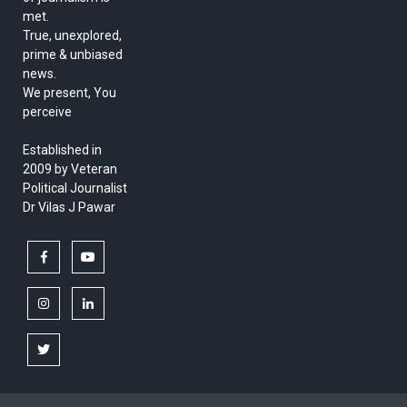
met.
True, unexplored,
prime & unbiased
news.
We present, You
perceive
Established in
2009 by Veteran
Political Journalist
Dr Vilas J Pawar
facebook
youtube
instagram
linkedin
twitter