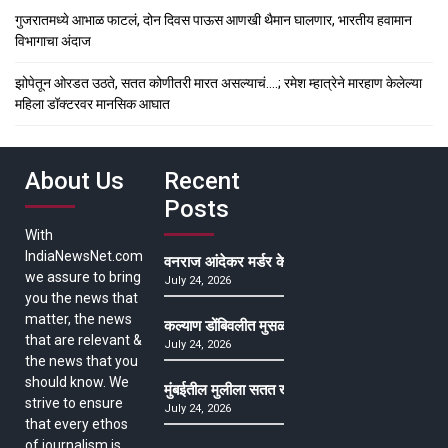
गुजरातमध्ये आभाळ फाटलं, दोन दिवस पाऊस आणखी थैमान घालणार, भारतीय हवामान
विभागाचा अंदाज
झोपेतून ओरडत उठते, सतत कोणीतरी मारत असल्याचं….; रमेश म्हात्रेने मारहाण केलेल्या
महिला डॉक्टरवर मानसिक आघात
About Us
Recent
Posts
With
IndiaNewsNet.com
वनराज आंदेकर मर्डर केसमधील साक्षीदाराची हत्या, पुण्
we assure to bring
July 24, 2026
you the news that
matter, the news
कल्याण डोंबिवलीत मुसळधार ते अतिमुसळधार पाऊस, पाल
that are relevant &
July 24, 2026
the news that you
should know. We
मुंबईतील मुलीला सतत खोकला अन् ताप, ७ वर्षे उपचार घ
strive to ensure
July 24, 2026
that every ethos
of journalism is