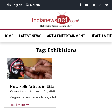
Skip
Skip
facebook
youtube
instagram
linkedin
twitt
English
Marathi
to
to
navigation
content
India News
Delivering News Responsibly
HOME
LATEST NEWS
ART & ENTERTAINMENT
HEALTH & FI
Net.com
Tag: Exhibitions
Now Folk Artists in Uttar Pradesh to Get Scholarship o
Vasima Kazi
December 13, 2020
Keypoints: As per updates, a total of six artists will…
Read More