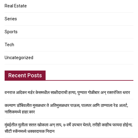
Real Estate
Series
Sports
Tech
Uncategorized
Recent Posts
वनराज आंदेकर मर्डर केसमधील साक्षीदाराची हत्या, पुण्यात गोळीबार अन् रक्तरंजित थरार
कल्याण डोंबिवलीत मुसळधार ते अतिमुसळधार पाऊस, पालघर आणि ठाण्याला रेड अलर्ट,
नाशिकमध्ये हाहा:कार
मुंबईतील मुलीला सतत खोकला अन् ताप, ७ वर्षे उपचार घेतले, तरीही काहीच फायदा होईना;
सीटी स्कॅनमध्ये धक्कादायक निदान