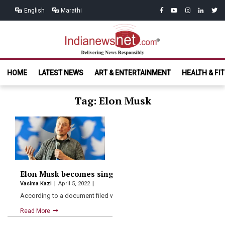
Skip
Skip
facebook
youtube
instagram
linkedin
twitt
English
Marathi
to
to
navigation
content
India News
Delivering News Responsibly
HOME
LATEST NEWS
ART & ENTERTAINMENT
HEALTH & FI
Net.com
Tag: Elon Musk
Elon Musk becomes single largest shareholder of Twitt
Vasima Kazi
April 5, 2022
According to a document filed with the US Securities and…
Read More