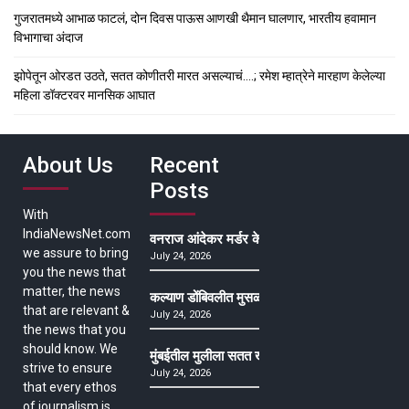
गुजरातमध्ये आभाळ फाटलं, दोन दिवस पाऊस आणखी थैमान घालणार, भारतीय हवामान
विभागाचा अंदाज
झोपेतून ओरडत उठते, सतत कोणीतरी मारत असल्याचं….; रमेश म्हात्रेने मारहाण केलेल्या
महिला डॉक्टरवर मानसिक आघात
About Us
Recent
Posts
With
IndiaNewsNet.com
वनराज आंदेकर मर्डर केसमधील साक्षीदाराची हत्या, पुण्
we assure to bring
July 24, 2026
you the news that
matter, the news
कल्याण डोंबिवलीत मुसळधार ते अतिमुसळधार पाऊस, पाल
that are relevant &
July 24, 2026
the news that you
should know. We
मुंबईतील मुलीला सतत खोकला अन् ताप, ७ वर्षे उपचार घ
strive to ensure
July 24, 2026
that every ethos
of journalism is