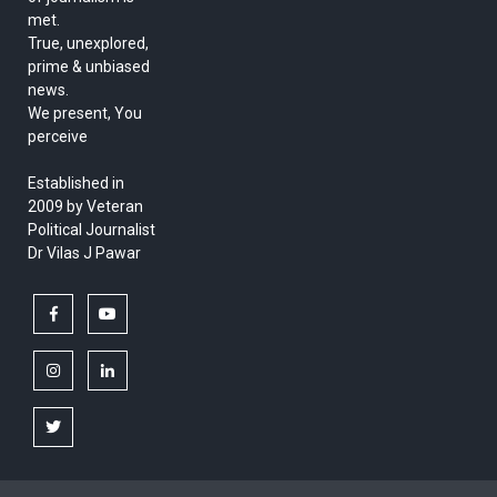
met.
True, unexplored,
prime & unbiased
news.
We present, You
perceive
Established in
2009 by Veteran
Political Journalist
Dr Vilas J Pawar
facebook
youtube
instagram
linkedin
twitter