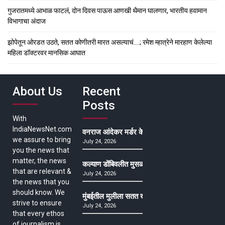
गुजरातमध्ये आभाळ फाटलं, दोन दिवस पाऊस आणखी थैमान घालणार, भारतीय हवामान
विभागाचा अंदाज
झोपेतून ओरडत उठते, सतत कोणीतरी मारत असल्याचं….; रमेश म्हात्रेने मारहाण केलेल्या
महिला डॉक्टरवर मानसिक आघात
About Us
Recent
Posts
With
IndiaNewsNet.com
वनराज आंदेकर मर्डर केसमधील साक्षीदाराची हत्या, पुण्
we assure to bring
July 24, 2026
you the news that
matter, the news
कल्याण डोंबिवलीत मुसळधार ते अतिमुसळधार पाऊस, पाल
that are relevant &
July 24, 2026
the news that you
should know. We
मुंबईतील मुलीला सतत खोकला अन् ताप, ७ वर्षे उपचार घ
strive to ensure
July 24, 2026
that every ethos
of journalism is