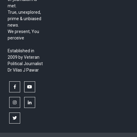
met.
True, unexplored,
prime & unbiased
news.
We present, You
perceive
Established in
2009 by Veteran
Political Journalist
Dr Vilas J Pawar
facebook
youtube
instagram
linkedin
twitter