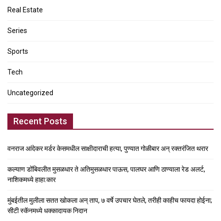
Real Estate
Series
Sports
Tech
Uncategorized
Recent Posts
वनराज आंदेकर मर्डर केसमधील साक्षीदाराची हत्या, पुण्यात गोळीबार अन् रक्तरंजित थरार
कल्याण डोंबिवलीत मुसळधार ते अतिमुसळधार पाऊस, पालघर आणि ठाण्याला रेड अलर्ट,
नाशिकमध्ये हाहा:कार
मुंबईतील मुलीला सतत खोकला अन् ताप, ७ वर्षे उपचार घेतले, तरीही काहीच फायदा होईना;
सीटी स्कॅनमध्ये धक्कादायक निदान