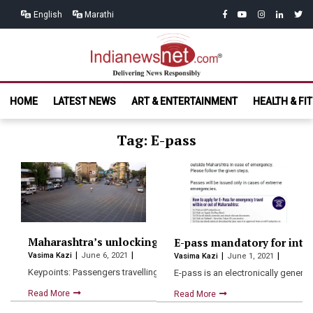
Skip
Skip
facebook
youtube
instagram
linkedin
twitt
English
Marathi
to
to
navigation
content
India News
Delivering News Responsibly
HOME
LATEST NEWS
ART & ENTERTAINMENT
HEALTH & FI
Net.com
Tag: E-pass
Maharashtra’s unlocking begins from Monday. New norm
E-pass mandatory for inter
Vasima Kazi
June 6, 2021
Vasima Kazi
June 1, 2021
Keypoints: Passengers travelling inter-district in private cars,taxis or b
E-pass is an electronically genera
Read More
Read More