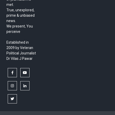
met.
True, unexplored,
prime & unbiased
news.
We present, You
perceive
Established in
2009 by Veteran
Political Journalist
Dr Vilas J Pawar
facebook
youtube
instagram
linkedin
twitter