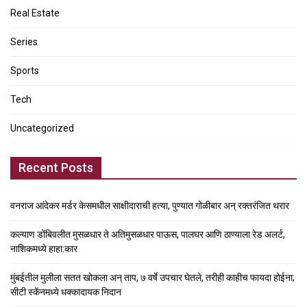
Real Estate
Series
Sports
Tech
Uncategorized
Recent Posts
वनराज आंदेकर मर्डर केसमधील साक्षीदाराची हत्या, पुण्यात गोळीबार अन् रक्तरंजित थरार
कल्याण डोंबिवलीत मुसळधार ते अतिमुसळधार पाऊस, पालघर आणि ठाण्याला रेड अलर्ट,
नाशिकमध्ये हाहा:कार
मुंबईतील मुलीला सतत खोकला अन् ताप, ७ वर्षे उपचार घेतले, तरीही काहीच फायदा होईना;
सीटी स्कॅनमध्ये धक्कादायक निदान