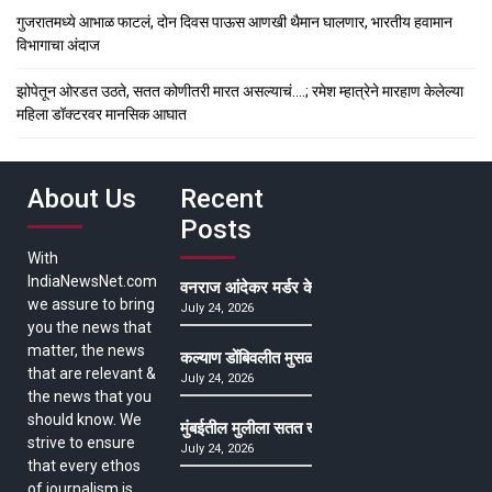
गुजरातमध्ये आभाळ फाटलं, दोन दिवस पाऊस आणखी थैमान घालणार, भारतीय हवामान
विभागाचा अंदाज
झोपेतून ओरडत उठते, सतत कोणीतरी मारत असल्याचं….; रमेश म्हात्रेने मारहाण केलेल्या
महिला डॉक्टरवर मानसिक आघात
About Us
Recent
Posts
With
IndiaNewsNet.com
वनराज आंदेकर मर्डर केसमधील साक्षीदाराची हत्या, पुण्
we assure to bring
July 24, 2026
you the news that
matter, the news
कल्याण डोंबिवलीत मुसळधार ते अतिमुसळधार पाऊस, पाल
that are relevant &
July 24, 2026
the news that you
should know. We
मुंबईतील मुलीला सतत खोकला अन् ताप, ७ वर्षे उपचार घ
strive to ensure
July 24, 2026
that every ethos
of journalism is