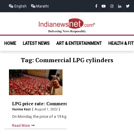
Skip
Skip
facebook
youtube
instagram
linkedin
twitt
English
Marathi
to
to
navigation
content
India News
Delivering News Responsibly
HOME
LATEST NEWS
ART & ENTERTAINMENT
HEALTH & FI
Net.com
Tag: Commercial LPG cylinders
LPG price rate: Commercial LPG price brought down by
Vasima Kazi
August 1, 2022
On Monday, the price of a 19 kg commercial LPG…
Read More