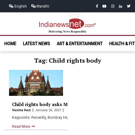
Skip
Skip
facebook
youtube
instagram
linkedin
twitt
English
Marathi
to
to
navigation
content
India News
Delivering News Responsibly
HOME
LATEST NEWS
ART & ENTERTAINMENT
HEALTH & FI
Net.com
Tag: Child rights body
Child rights body asks Maharashtra government to fil
Vasima Kazi
January 26, 2021
Keypoints: Recently, Bombay High Court judgment had said that an…
Read More