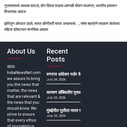
गुजरातमध्ये आभाळ फाटलं, दोन दिवस पाऊस आणखी थैमान घालणार, भारतीय हवामान
विभागाचा अंदाज
झोपेतून ओरडत उठते, सतत कोणीतरी मारत असल्याचं….; रमेश म्हात्रेने मारहाण केलेल्या
महिला डॉक्टरवर मानसिक आघात
About Us
Recent
Posts
With
IndiaNewsNet.com
वनराज आंदेकर मर्डर केसमधील साक्षीदाराची हत्या, पुण्
we assure to bring
July 24, 2026
you the news that
matter, the news
कल्याण डोंबिवलीत मुसळधार ते अतिमुसळधार पाऊस, पाल
that are relevant &
July 24, 2026
the news that you
should know. We
मुंबईतील मुलीला सतत खोकला अन् ताप, ७ वर्षे उपचार घ
strive to ensure
July 24, 2026
that every ethos
of journalism is