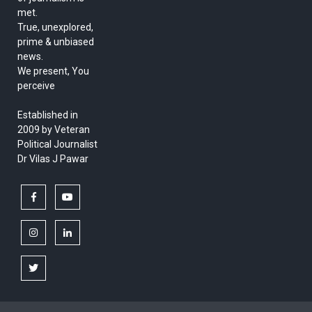
met.
True, unexplored,
prime & unbiased
news.
We present, You
perceive
Established in
2009 by Veteran
Political Journalist
Dr Vilas J Pawar
facebook
youtube
instagram
linkedin
twitter