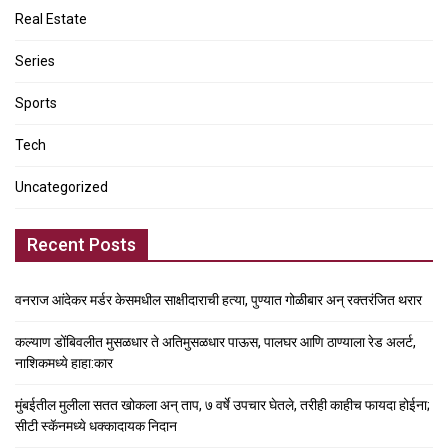
Real Estate
Series
Sports
Tech
Uncategorized
Recent Posts
वनराज आंदेकर मर्डर केसमधील साक्षीदाराची हत्या, पुण्यात गोळीबार अन् रक्तरंजित थरार
कल्याण डोंबिवलीत मुसळधार ते अतिमुसळधार पाऊस, पालघर आणि ठाण्याला रेड अलर्ट,
नाशिकमध्ये हाहा:कार
मुंबईतील मुलीला सतत खोकला अन् ताप, ७ वर्षे उपचार घेतले, तरीही काहीच फायदा होईना;
सीटी स्कॅनमध्ये धक्कादायक निदान