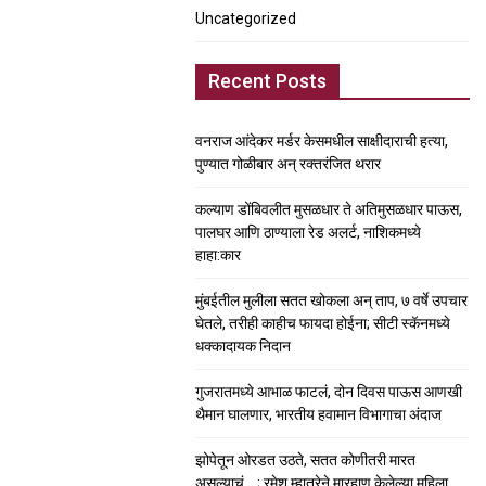
Uncategorized
Recent Posts
वनराज आंदेकर मर्डर केसमधील साक्षीदाराची हत्या,
पुण्यात गोळीबार अन् रक्तरंजित थरार
कल्याण डोंबिवलीत मुसळधार ते अतिमुसळधार पाऊस,
पालघर आणि ठाण्याला रेड अलर्ट, नाशिकमध्ये
हाहा:कार
मुंबईतील मुलीला सतत खोकला अन् ताप, ७ वर्षे उपचार
घेतले, तरीही काहीच फायदा होईना; सीटी स्कॅनमध्ये
धक्कादायक निदान
गुजरातमध्ये आभाळ फाटलं, दोन दिवस पाऊस आणखी
थैमान घालणार, भारतीय हवामान विभागाचा अंदाज
झोपेतून ओरडत उठते, सतत कोणीतरी मारत
असल्याचं….; रमेश म्हात्रेने मारहाण केलेल्या महिला