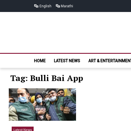
Skip
Skip
English
Marathi
to
to
navigation
content
HOME
LATEST NEWS
ART & ENTERTAINMEN
Tag: Bulli Bai App
Latest News