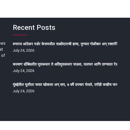
Recent Posts
ews
वनराज आंदेकर मर्डर केसमधील साक्षीदाराची हत्या, पुण्यात गोळीबार अन् रक्तरंजित थरार
at
July 24, 2026
 of
कल्याण डोंबिवलीत मुसळधार ते अतिमुसळधार पाऊस, पालघर आणि ठाण्याला रेड अलर्ट, न
July 24, 2026
मुंबईतील मुलीला सतत खोकला अन् ताप, ७ वर्षे उपचार घेतले, तरीही काहीच फायदा होईना
July 24, 2026
oped by Epitome Media & Management