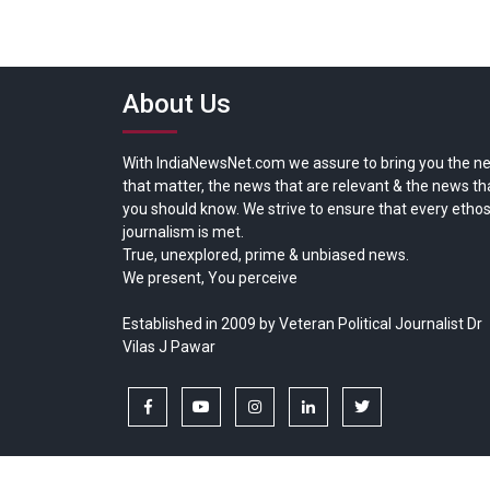
About Us
With IndiaNewsNet.com we assure to bring you the n
that matter, the news that are relevant & the news th
you should know. We strive to ensure that every ethos
journalism is met.
True, unexplored, prime & unbiased news.
We present, You perceive
Established in 2009 by Veteran Political Journalist Dr
Vilas J Pawar
facebook
youtube
instagram
linkedin
twitter
Copyright © All rights reserved.
India News Net.com | Devl