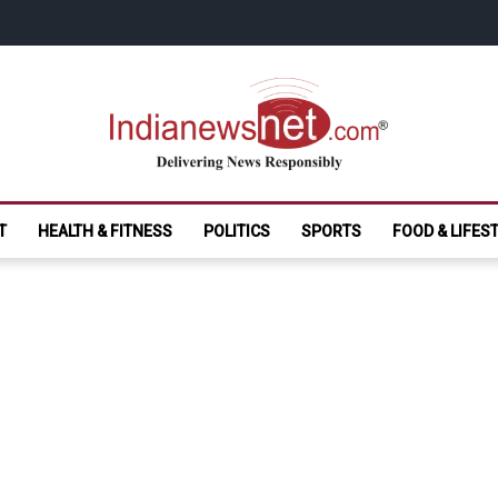
India News Net.
Delivering News Responsibly
T
HEALTH & FITNESS
POLITICS
SPORTS
FOOD & LIFES