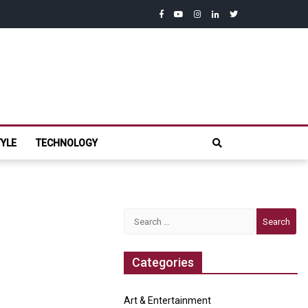
facebook
youtube
instagram
linkedin
twitter
com
TYLE
TECHNOLOGY
Search
for:
Categories
Art & Entertainment