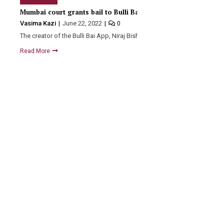
Mumbai court grants bail to Bulli Bai App creator Niraj Bishno
Vasima Kazi
June 22, 2022
0
The creator of the Bulli Bai App, Niraj Bishnoi, and…
Read More