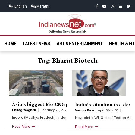
Skip
Skip
facebook
youtube
instagram
linkedin
twitt
English
Marathi
to
to
navigation
content
India News
Delivering News Responsibly
HOME
LATEST NEWS
ART & ENTERTAINMENT
HEALTH & FI
Net.com
Tag: Bharat Biotech
Asia’s biggest Bio-CNG plant at Madhya Pradesh’s Ind
India’s situation is a de
Chirag Waghela
February 21, 2022
Vasima Kazi
April 25, 2021
Indore (Madhya Pradesh): Indore is all set to get South…
Keypoints: WHO chief Tedros Adh
Read More
Read More