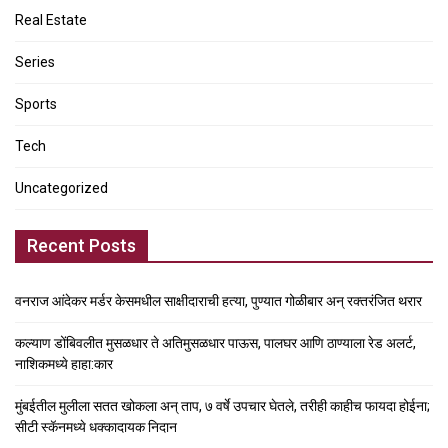
Real Estate
Series
Sports
Tech
Uncategorized
Recent Posts
वनराज आंदेकर मर्डर केसमधील साक्षीदाराची हत्या, पुण्यात गोळीबार अन् रक्तरंजित थरार
कल्याण डोंबिवलीत मुसळधार ते अतिमुसळधार पाऊस, पालघर आणि ठाण्याला रेड अलर्ट,
नाशिकमध्ये हाहा:कार
मुंबईतील मुलीला सतत खोकला अन् ताप, ७ वर्षे उपचार घेतले, तरीही काहीच फायदा होईना;
सीटी स्कॅनमध्ये धक्कादायक निदान