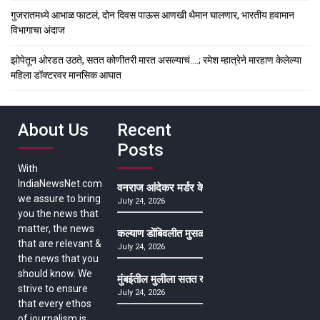
गुजरातमध्ये आभाळ फाटलं, दोन दिवस पाऊस आणखी थैमान घालणार, भारतीय हवामान
विभागाचा अंदाज
झोपेतून ओरडत उठते, सतत कोणीतरी मारत असल्याचं….; रमेश म्हात्रेने मारहाण केलेल्या
महिला डॉक्टरवर मानसिक आघात
About Us
Recent
Posts
With
IndiaNewsNet.com
वनराज आंदेकर मर्डर केसमधील साक्षीदाराची हत्या, पुण्
we assure to bring
July 24, 2026
you the news that
matter, the news
कल्याण डोंबिवलीत मुसळधार ते अतिमुसळधार पाऊस, पाल
that are relevant &
July 24, 2026
the news that you
should know. We
मुंबईतील मुलीला सतत खोकला अन् ताप, ७ वर्षे उपचार घ
strive to ensure
July 24, 2026
that every ethos
of journalism is