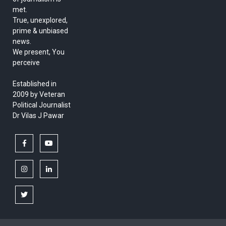
met.
True, unexplored,
prime & unbiased
news.
We present, You
perceive
Established in
2009 by Veteran
Political Journalist
Dr Vilas J Pawar
facebook
youtube
instagram
linkedin
twitter