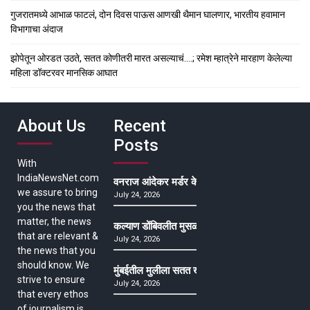
गुजरातमध्ये आभाळ फाटलं, दोन दिवस पाऊस आणखी थैमान घालणार, भारतीय हवामान
विभागाचा अंदाज
झोपेतून ओरडत उठते, सतत कोणीतरी मारत असल्याचं….; रमेश म्हात्रेने मारहाण केलेल्या
महिला डॉक्टरवर मानसिक आघात
About Us
Recent
Posts
With
IndiaNewsNet.com
वनराज आंदेकर मर्डर केसमधील साक्षीदाराची हत्या, पुण्
we assure to bring
July 24, 2026
you the news that
matter, the news
कल्याण डोंबिवलीत मुसळधार ते अतिमुसळधार पाऊस, पाल
that are relevant &
July 24, 2026
the news that you
should know. We
मुंबईतील मुलीला सतत खोकला अन् ताप, ७ वर्षे उपचार घ
strive to ensure
July 24, 2026
that every ethos
of journalism is