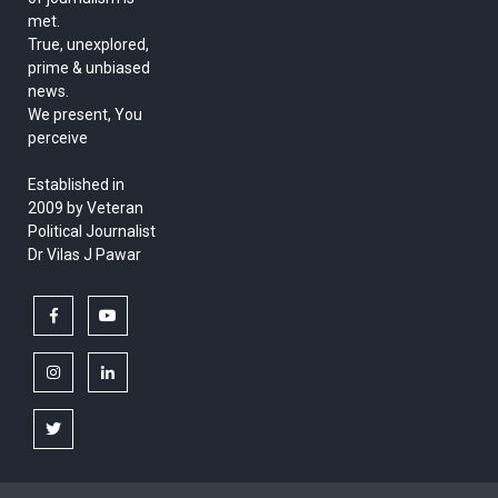
met.
True, unexplored,
prime & unbiased
news.
We present, You
perceive
Established in
2009 by Veteran
Political Journalist
Dr Vilas J Pawar
facebook
youtube
instagram
linkedin
twitter