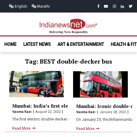
Skip
Skip
facebook
youtube
instagram
linkedin
twitt
English
Marathi
to
to
navigation
content
India News
Delivering News Responsibly
HOME
LATEST NEWS
ART & ENTERTAINMENT
HEALTH & FI
Net.com
Tag: BEST double-decker bus
Mumbai: India’s first electric AC double-decker bus un
Mumbai: Iconic double-dec
Vasima Kazi
August 22, 2022
Vasima Kazi
January 28, 2022
The first electric double-decker air-conditioned bus was introduced by
On January 25, the Brihanmumbai E
Read More
Read More