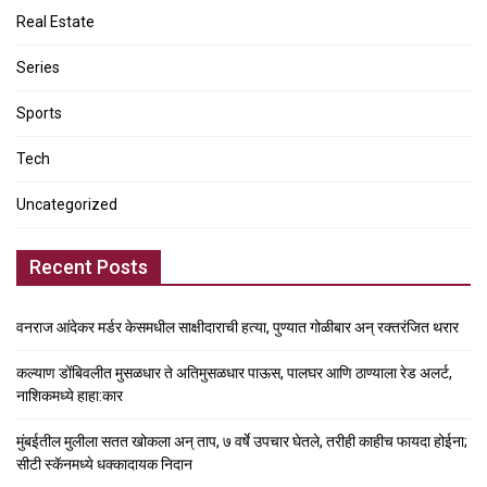
Real Estate
Series
Sports
Tech
Uncategorized
Recent Posts
वनराज आंदेकर मर्डर केसमधील साक्षीदाराची हत्या, पुण्यात गोळीबार अन् रक्तरंजित थरार
कल्याण डोंबिवलीत मुसळधार ते अतिमुसळधार पाऊस, पालघर आणि ठाण्याला रेड अलर्ट,
नाशिकमध्ये हाहा:कार
मुंबईतील मुलीला सतत खोकला अन् ताप, ७ वर्षे उपचार घेतले, तरीही काहीच फायदा होईना;
सीटी स्कॅनमध्ये धक्कादायक निदान