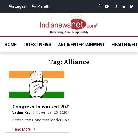
Skip
Skip
facebook
youtube
instagram
linkedin
twitt
English
Marathi
to
to
navigation
content
India News
Delivering News Responsibly
HOME
LATEST NEWS
ART & ENTERTAINMENT
HEALTH & FI
Net.com
Tag: Alliance
Congress to contest 2022 BMC civic elections without S
Vasima Kazi
November 23, 2020
Keypoints: Congress leader Raja announced today that his party woul
Read More