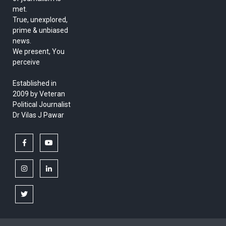
met.
True, unexplored,
prime & unbiased
news.
We present, You
perceive
Established in
2009 by Veteran
Political Journalist
Dr Vilas J Pawar
facebook
youtube
instagram
linkedin
twitter