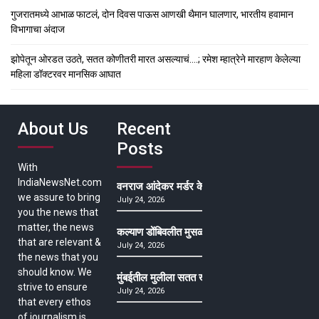
गुजरातमध्ये आभाळ फाटलं, दोन दिवस पाऊस आणखी थैमान घालणार, भारतीय हवामान
विभागाचा अंदाज
झोपेतून ओरडत उठते, सतत कोणीतरी मारत असल्याचं….; रमेश म्हात्रेने मारहाण केलेल्या
महिला डॉक्टरवर मानसिक आघात
About Us
Recent
Posts
With
IndiaNewsNet.com
वनराज आंदेकर मर्डर केसमधील साक्षीदाराची हत्या, पुण्
we assure to bring
July 24, 2026
you the news that
matter, the news
कल्याण डोंबिवलीत मुसळधार ते अतिमुसळधार पाऊस, पाल
that are relevant &
July 24, 2026
the news that you
should know. We
मुंबईतील मुलीला सतत खोकला अन् ताप, ७ वर्षे उपचार घ
strive to ensure
July 24, 2026
that every ethos
of journalism is