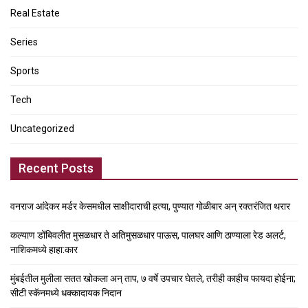
Real Estate
Series
Sports
Tech
Uncategorized
Recent Posts
वनराज आंदेकर मर्डर केसमधील साक्षीदाराची हत्या, पुण्यात गोळीबार अन् रक्तरंजित थरार
कल्याण डोंबिवलीत मुसळधार ते अतिमुसळधार पाऊस, पालघर आणि ठाण्याला रेड अलर्ट,
नाशिकमध्ये हाहा:कार
मुंबईतील मुलीला सतत खोकला अन् ताप, ७ वर्षे उपचार घेतले, तरीही काहीच फायदा होईना;
सीटी स्कॅनमध्ये धक्कादायक निदान