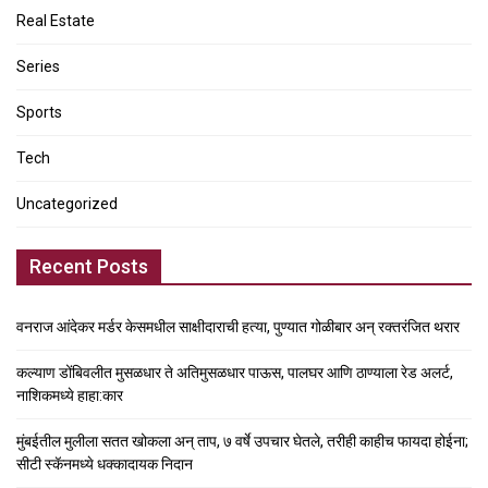
Real Estate
Series
Sports
Tech
Uncategorized
Recent Posts
वनराज आंदेकर मर्डर केसमधील साक्षीदाराची हत्या, पुण्यात गोळीबार अन् रक्तरंजित थरार
कल्याण डोंबिवलीत मुसळधार ते अतिमुसळधार पाऊस, पालघर आणि ठाण्याला रेड अलर्ट,
नाशिकमध्ये हाहा:कार
मुंबईतील मुलीला सतत खोकला अन् ताप, ७ वर्षे उपचार घेतले, तरीही काहीच फायदा होईना;
सीटी स्कॅनमध्ये धक्कादायक निदान