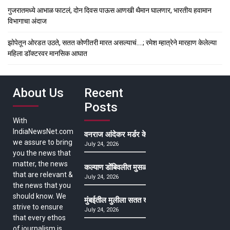
गुजरातमध्ये आभाळ फाटलं, दोन दिवस पाऊस आणखी थैमान घालणार, भारतीय हवामान
विभागाचा अंदाज
झोपेतून ओरडत उठते, सतत कोणीतरी मारत असल्याचं….; रमेश म्हात्रेने मारहाण केलेल्या
महिला डॉक्टरवर मानसिक आघात
About Us
Recent
Posts
With
IndiaNewsNet.com
वनराज आंदेकर मर्डर केसमधील साक्षीदाराची हत्या, पुण्
we assure to bring
July 24, 2026
you the news that
matter, the news
कल्याण डोंबिवलीत मुसळधार ते अतिमुसळधार पाऊस, पाल
that are relevant &
July 24, 2026
the news that you
should know. We
मुंबईतील मुलीला सतत खोकला अन् ताप, ७ वर्षे उपचार घ
strive to ensure
July 24, 2026
that every ethos
of journalism is