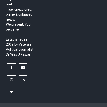
met.
True, unexplored,
prime & unbiased
news.
We present, You
perceive
Established in
2009 by Veteran
Political Journalist
Dr Vilas J Pawar
facebook
youtube
instagram
linkedin
twitter