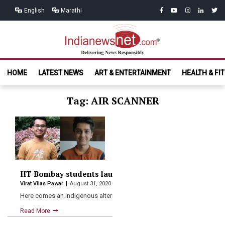
Skip
Skip
facebook
youtube
instagram
linkedin
twitt
English
Marathi
to
to
navigation
content
India News
Delivering News Responsibly
HOME
LATEST NEWS
ART & ENTERTAINMENT
HEALTH & FI
Net.com
Tag: AIR SCANNER
IIT Bombay students launch Indian alternative to Sc
Virat Vilas Pawar
August 31, 2020
Here comes an indigenous alternative to Chinese document-scanning 
Read More