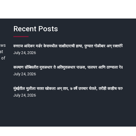
Recent Posts
ews
वनराज आंदेकर मर्डर केसमधील साक्षीदाराची हत्या, पुण्यात गोळीबार अन् रक्तरंजित थरार
at
July 24, 2026
 of
कल्याण डोंबिवलीत मुसळधार ते अतिमुसळधार पाऊस, पालघर आणि ठाण्याला रेड अलर्ट, न
July 24, 2026
मुंबईतील मुलीला सतत खोकला अन् ताप, ७ वर्षे उपचार घेतले, तरीही काहीच फायदा होईना
July 24, 2026
oped by Epitome Media & Management