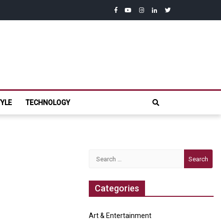
facebook
youtube
instagram
linkedin
twitter
com
TYLE
TECHNOLOGY
Search
for:
Categories
Art & Entertainment