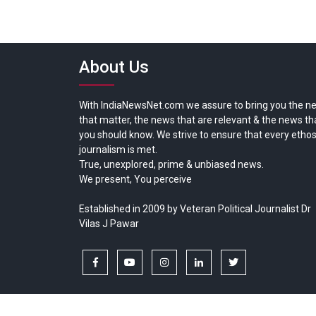
About Us
With IndiaNewsNet.com we assure to bring you the n
that matter, the news that are relevant & the news th
you should know. We strive to ensure that every ethos
journalism is met.
True, unexplored, prime & unbiased news.
We present, You perceive
Established in 2009 by Veteran Political Journalist Dr
Vilas J Pawar
facebook
youtube
instagram
linkedin
twitter
Copyright © All rights reserved.
India News Net.com | Devl