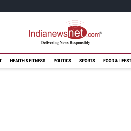
India News Net.
Delivering News Responsibly
T
HEALTH & FITNESS
POLITICS
SPORTS
FOOD & LIFES