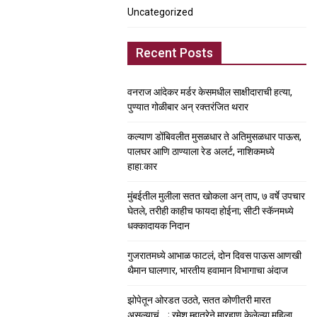
Uncategorized
Recent Posts
वनराज आंदेकर मर्डर केसमधील साक्षीदाराची हत्या,
पुण्यात गोळीबार अन् रक्तरंजित थरार
कल्याण डोंबिवलीत मुसळधार ते अतिमुसळधार पाऊस,
पालघर आणि ठाण्याला रेड अलर्ट, नाशिकमध्ये
हाहा:कार
मुंबईतील मुलीला सतत खोकला अन् ताप, ७ वर्षे उपचार
घेतले, तरीही काहीच फायदा होईना; सीटी स्कॅनमध्ये
धक्कादायक निदान
गुजरातमध्ये आभाळ फाटलं, दोन दिवस पाऊस आणखी
थैमान घालणार, भारतीय हवामान विभागाचा अंदाज
झोपेतून ओरडत उठते, सतत कोणीतरी मारत
असल्याचं….; रमेश म्हात्रेने मारहाण केलेल्या महिला