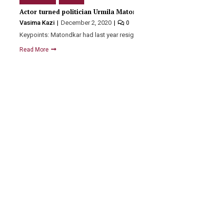
Actor turned politician Urmila Matondkar joins Shiv Sena in 
Vasima Kazi
December 2, 2020
0
Keypoints: Matondkar had last year resigned from the Congress party,
Read More